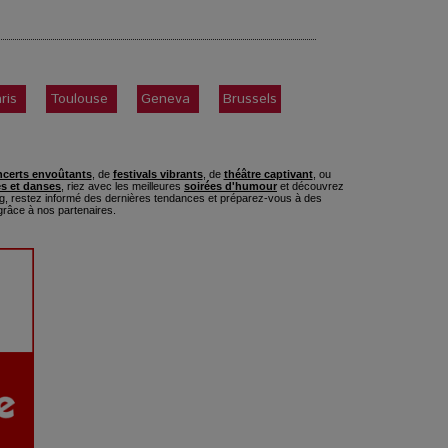
ris
Toulouse
Geneva
Brussels
certs envoûtants
, de
festivals vibrants
, de
théâtre captivant
, ou
s et danses
, riez avec les meilleures
soirées d'humour
et découvrez
, restez informé des dernières tendances et préparez-vous à des
râce à nos partenaires.