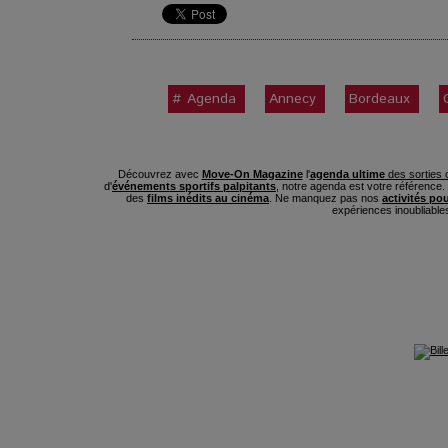
# Agenda
Annecy
Bordeaux
Découvrez avec
Move-On Magazine
l'
agenda ultime
des sorties c
d'
événements sportifs palpitants
, notre agenda est votre référence
des
films inédits au cinéma
. Ne manquez pas nos
activités po
expériences inoubliable