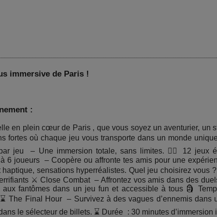
us immersive de Paris !
énement :
lle en plein cœur de Paris , que vous soyez un aventurier, un
 fortes où chaque jeu vous transporte dans un monde unique et
ar jeu – Une immersion totale, sans limites. 🧙‍♂️ 12 jeux
à 6 joueurs – Coopère ou affronte tes amis pour une expérie
haptique, sensations hyperréalistes. Quel jeu choisirez vous ? 🧟
terrifiants ⚔ Close Combat – Affrontez vos amis dans des duel
 aux fantômes dans un jeu fun et accessible à tous 🗿 Te
⌛ The Final Hour – Survivez à des vagues d’ennemis dans un c
dans le sélecteur de billets. ⌛ Durée : 30 minutes d’immersion