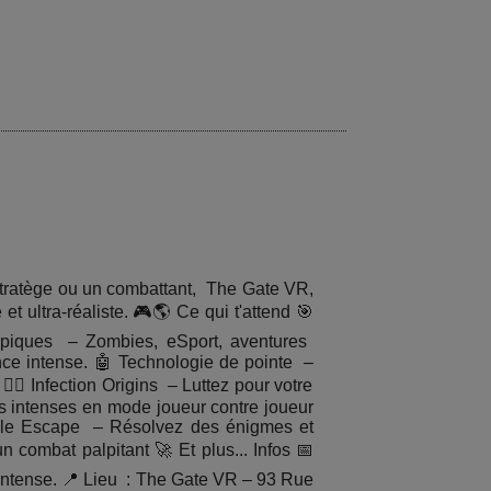
 stratège ou un combattant, The Gate VR,
 ultra-réaliste. 🎮🌎 Ce qui t'attend 🎯
 épiques – Zombies, eSport, aventures
nce intense. 🤖 Technologie de pointe –
‍♂️ Infection Origins – Luttez pour votre
s intenses en mode joueur contre joueur
mple Escape – Résolvez des énigmes et
ombat palpitant 🚀 Et plus... Infos 📅
 intense. 📍 Lieu : The Gate VR – 93 Rue