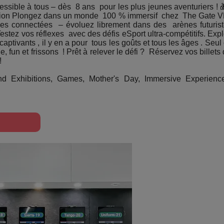
ssible à tous – dès 8 ans pour les plus jeunes aventuriers ! 
iption Plongez dans un monde 100 % immersif chez The Gate V
 connectées – évoluez librement dans des arènes futuriste
Testez vos réflexes avec des défis eSport ultra-compétitifs. Ex
aptivants , il y en a pour tous les goûts et tous les âges . Seul
 fun et frissons ! Prêt à relever le défi ? Réservez vos bille
 !
d Exhibitions, Games, Mother's Day, Immersive Experiences 