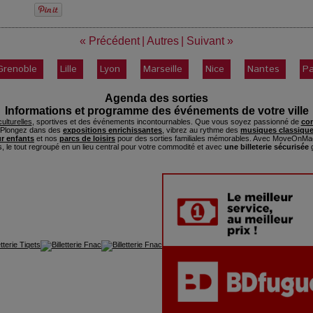
« Précédent
|
Autres
|
Suivant »
Grenoble
Lille
Lyon
Marseille
Nice
Nantes
Pa
Agenda des sorties
Informations et programme des événements de votre ville
ulturelles
, sportives et des événements incontournables. Que vous soyez passionné de
con
. Plongez dans des
expositions enrichissantes
, vibrez au rythme des
musiques classique
ur enfants
et nos
parcs de loisirs
pour des sorties familiales mémorables. Avec MoveOnMag
s, le tout regroupé en un lieu central pour votre commodité et avec
une billeterie sécurisée
g