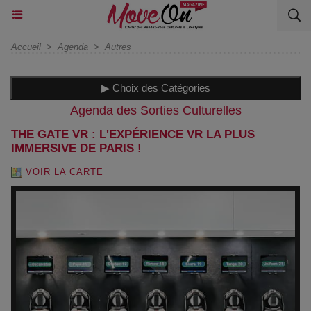
Accueil
>
Agenda
>
Autres
▶ Choix des Catégories
Agenda des Sorties Culturelles
THE GATE VR : L'EXPÉRIENCE VR LA PLUS
IMMERSIVE DE PARIS !
VOIR LA CARTE