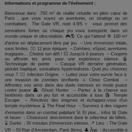
Informations et programme de l'événement :
Bienvenue dans 750 m² de réalité virtuelle en plein cœur de
Paris , que vous soyez un aventurier, un stratège ou un
combattant, The Gate VR, noté 4.9/5 ⭐ vous promet des
sensations fortes où chaque jeu vous transporte dans un
monde unique et ultra-réaliste. 🎮🌎 Ce qui t'attend 🎯 100 m²
d’arène en déplacement libre par jeu – Une immersion totale,
sans limites. 🧙‍♂️ 12 jeux épiques – Zombies, eSport, aventures
magiques… Choisis ton défi ! 💥 Jusqu’à 6 joueurs – Coopère
ou affronte tes amis pour une expérience intense. 🤖
Technologie de pointe – Casque VR dernière génération,
pistolet haptique, sensations hyperréalistes. Quel jeu choisirez
vous ? 🧟‍♂️ Infection Origins – Luttez pour votre survie face à
une invasion de zombies terrifiants ⚔ Close Combat –
Affrontez vos amis dans des duels intenses en mode joueur
contre joueur 👻 Ghost Hunter – Partez à la chasse aux
fantômes dans un jeu fun et accessible à tous 🗿 Temple
Escape – Résolvez des énigmes et échappez-vous d’un
temple mystérieux ⌛ The Final Hour – Survivez à des vagues
d’ennemis dans un combat palpitant 🚀 Et plus... Infos 📅 Date
et heure : Choisissez directement dans le sélecteur de billets.
⌛ Durée : 30 minutes d’immersion intense. 📍 Lieu : The Gate
VR – 93 Rue d'Amsterdam, Paris 8ème. 👤 Âge : Accessible à