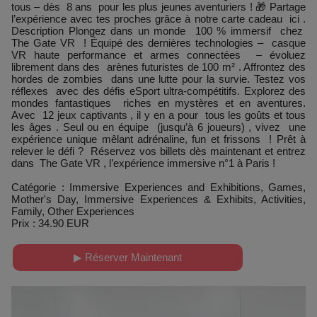
tous – dès 8 ans pour les plus jeunes aventuriers ! 🎁 Partage
l’expérience avec tes proches grâce à notre carte cadeau ici .
Description Plongez dans un monde 100 % immersif chez
The Gate VR ! Équipé des dernières technologies – casque
VR haute performance et armes connectées – évoluez
librement dans des arènes futuristes de 100 m² . Affrontez des
hordes de zombies dans une lutte pour la survie. Testez vos
réflexes avec des défis eSport ultra-compétitifs. Explorez des
mondes fantastiques riches en mystères et en aventures.
Avec 12 jeux captivants , il y en a pour tous les goûts et tous
les âges . Seul ou en équipe (jusqu’à 6 joueurs) , vivez une
expérience unique mêlant adrénaline, fun et frissons ! Prêt à
relever le défi ? Réservez vos billets dès maintenant et entrez
dans The Gate VR , l’expérience immersive n°1 à Paris !
Catégorie : Immersive Experiences and Exhibitions, Games,
Mother's Day, Immersive Experiences & Exhibits, Activities,
Family, Other Experiences
Prix : 34.90 EUR
▶ Réserver Maintenant