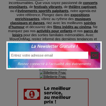
incontournables. Que vous soyez passionné de
concerts
envoûtants
, de
festivals vibrants
, de
théâtre captivant
,
ou d'
événements sportifs palpitants
, notre agenda est
votre référence. Plongez dans des
expositions
enrichissantes
, vibrez au rythme des
musiques
classiques et danses
, riez avec les meilleures
soirées
d'humour
et découvrez des
films inédits au cinéma
. Ne
manquez pas nos
activités pour enfants
et nos
parcs de
loisirs
pour des sorties familiales mémorables. Avec
MoveOnMag, restez informé des dernières tendances et
préparez-vous à des expériences inoubliables, le tout
La Newsletter Gratuite !
regroupé en un lieu central pour votre commodité et avec
une billeterie sécurisée
grâce à nos partenaires.
Restez connecté à l'actualité des événements