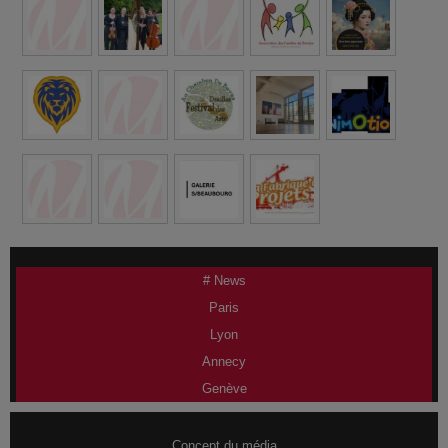
# News
Paris
Lyon
Annecy
Genève
Concept du média