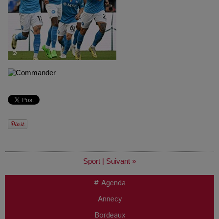
Sport
|
Suivant »
# Agenda
Annecy
Bordeaux