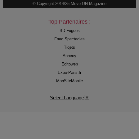
© Copyright 2014/25 Move-ON Magazine
Top Partenaires :
BD Fugues
Fnac Spectacles
Tiqets
Annecy
Editoweb
Expo-Paris.fr
MonSiteMobile
Select Language
▼