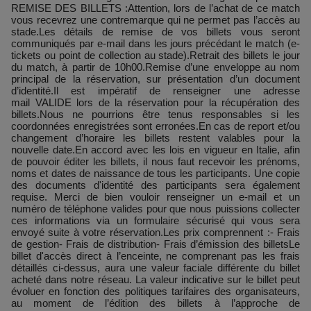
REMISE DES BILLETS :Attention, lors de l’achat de ce match
vous recevrez une contremarque qui ne permet pas l’accès au
stade.Les détails de remise de vos billets vous seront
communiqués par e-mail dans les jours précédant le match (e-
tickets ou point de collection au stade).Retrait des billets le jour
du match, à partir de 10h00.Remise d’une enveloppe au nom
principal de la réservation, sur présentation d’un document
d’identité.Il est impératif de renseigner une adresse
mail VALIDE lors de la réservation pour la récupération des
billets.Nous ne pourrions être tenus responsables si les
coordonnées enregistrées sont erronées.En cas de report et/ou
changement d’horaire les billets restent valables pour la
nouvelle date.En accord avec les lois en vigueur en Italie, afin
de pouvoir éditer les billets, il nous faut recevoir les prénoms,
noms et dates de naissance de tous les participants. Une copie
des documents d'identité des participants sera également
requise. Merci de bien vouloir renseigner un e-mail et un
numéro de téléphone valides pour que nous puissions collecter
ces informations via un formulaire sécurisé qui vous sera
envoyé suite à votre réservation.Les prix comprennent :- Frais
de gestion- Frais de distribution- Frais d’émission des billetsLe
billet d'accès direct à l’enceinte, ne comprenant pas les frais
détaillés ci-dessus, aura une valeur faciale différente du billet
acheté dans notre réseau. La valeur indicative sur le billet peut
évoluer en fonction des politiques tarifaires des organisateurs,
au moment de l’édition des billets à l’approche de