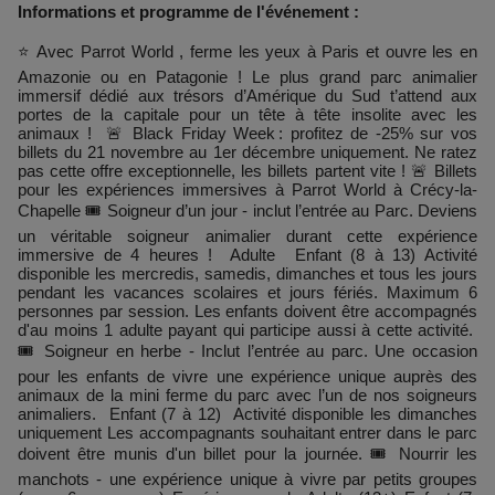
Informations et programme de l'événement :
⭐ Avec Parrot World , ferme les yeux à Paris et ouvre les en
Amazonie ou en Patagonie ! Le plus grand parc animalier
immersif dédié aux trésors d’Amérique du Sud t’attend aux
portes de la capitale pour un tête à tête insolite avec les
animaux ! 🚨 Black Friday Week : profitez de -25% sur vos
billets du 21 novembre au 1er décembre uniquement. Ne ratez
pas cette offre exceptionnelle, les billets partent vite ! 🚨 Billets
pour les expériences immersives à Parrot World à Crécy-la-
Chapelle 🎟️ Soigneur d’un jour - inclut l’entrée au Parc. Deviens
un véritable soigneur animalier durant cette expérience
immersive de 4 heures ! Adulte Enfant (8 à 13) Activité
disponible les mercredis, samedis, dimanches et tous les jours
pendant les vacances scolaires et jours fériés. Maximum 6
personnes par session. Les enfants doivent être accompagnés
d'au moins 1 adulte payant qui participe aussi à cette activité.
🎟️ Soigneur en herbe - Inclut l’entrée au parc. Une occasion
pour les enfants de vivre une expérience unique auprès des
animaux de la mini ferme du parc avec l’un de nos soigneurs
animaliers. Enfant (7 à 12) Activité disponible les dimanches
uniquement Les accompagnants souhaitant entrer dans le parc
doivent être munis d'un billet pour la journée. 🎟️ Nourrir les
manchots - une expérience unique à vivre par petits groupes