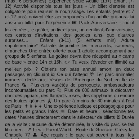
(max. 6 personnes) Expérience seule Adulte (13+) Enfant (7-
12) Activité disponible tous les jours - Un billet d'entrée est
obligatoire pour réaliser le nourrissage. Les enfants (entre et 7
et 12 ans) doivent être accompagnés d’un adulte qui aura lui
aussi un billet pour l’expérience 🎟️ Pack Anniversaire - inclut
les entrées, le goûter, un livret jeux, un certificat d'anniversaire,
des cartons d'invitations, des goodies ainsi que d'autres
surprises… Enfant (3-11) (5 enfants min) Adulte
supplémentaire* Activité disponible les mercredis, samedis,
dimanches Une entrée offerte pour 1 adulte accompagnant par
groupe de 5 enfants. Le goûter devra être récupéré au « camp
de base » entre 14h et 16h. 👉 Tu veux t’évader en illimité au
meilleur prix ? Obtiens ton pass annuel amorti en deux
passages en cliquant ici Ce qui t’attend 🌴 1er parc animalier
immersif dédié aux trésors de l’Amérique du Sud en Île de
France 🦜 Plusieurs variétés de perroquets, ambassadeurs
incontournables du parc 🐆 Plus de 600 animaux à découvrir
dont des jaguars, des flamants roses, des capybaras ou encore
des loutres géantes 🗼 Un parc à moins de 30 minutes à l’est
de Paris 👨‍👩‍👧‍👧 Une expérience ludique et pédagogique pour
les petits et grands Infos 📅 Date et heure : sélectionne tes
dates / heures directement dans le sélecteur de billets ⏳ Durée
de la visite : aucune durée déterminée, la visite du parc se fait
librement 📍 Lieu : Parrot World - Route de Guérard, Crécy-la-
Chapelle 77 👤 Âge requis : le parc est ouvert à tous, les