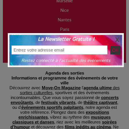
Marseille
Nice
Nantes
Paris
La Newsletter Gratuite !
Toulouse
Geneva
Brussels
Restez connecté à l'actualité des événements
Agenda des sorties
Informations et programme des événements de votre
ville
Découvrez avec
Move-On Magazine
l'
agenda ultime
des
sorties culturelles
, sportives et des événements
incontournables. Que vous soyez passionné de
concerts
envoûtants
, de
festivals vibrants
, de
théâtre captivant
,
ou d'
événements sportifs palpitants
, notre agenda est
votre référence. Plongez dans des
expositions
enrichissantes
, vibrez au rythme des
musiques
classiques et danses
, riez avec les meilleures
soirées
d'humour
et découvrez des
films inédits au cinéma
. Ne