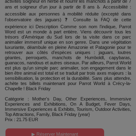
activités soigneur en herbe et nourrir les manchots à partir de 7
ans et soigneur d’un jour à partir de 8 ans ♿ Accessibilité :
accessible aux personnes à mobilité réduite (excepté dans
l'observatoire des jaguars) ❓ Consulte la FAQ de cette
expérience ici Description Comme son nom l’indique, Parrot
Word est un monde à part entière. Viens découvrir tous les
trésors d’Amérique du Sud lors de ta visite dans ce parc
animalier immersif unique en son genre. Dans une végétation
luxuriante, déambule en pleine Amazonie et Patagonie pour te
retrouver aux côtés d’espèces uniques : jaguars, loutres
géantes, perroquets, manchots de Humboldt, capybaras,
guanacos, nandous et autres oiseaux. Par ailleurs, Parrot World
est plus qu’un simple parc animalier, son engagement dans le
bien être animal est total et se traduit par trois axes majeurs : la
sensibilisation, la protection et la durabilité. Sans plus attendre,
achète tes billets maintenant pour Parrot World à Crécy-la-
Chapelle ! Black Friday
Catégorie : Mother's Day, Other Experiences, Immersive
Experiences and Exhibitions, On A Budget, Fever Days,
Immersive Experiences & Exhibits, Tourism, Outdoor Activities,
Top Attractions, Family, Black Friday {year}
Prix : 21.75 EUR
▶ Réserver Maintenant