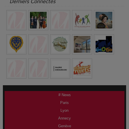
Derniers Connectés
# News
Paris
Lyon
Annecy
Genève