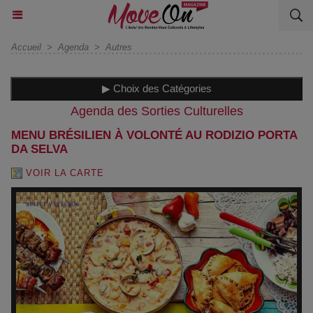
Accueil
>
Agenda
>
Autres
▶ Choix des Catégories
Agenda des Sorties Culturelles
MENU BRÉSILIEN À VOLONTÉ AU RODIZIO PORTA
DA SELVA
VOIR LA CARTE