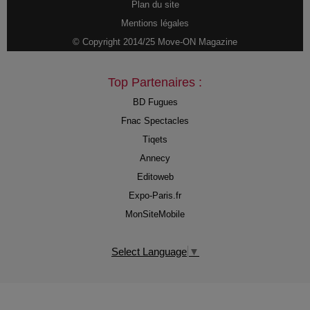
Plan du site
Mentions légales
© Copyright 2014/25 Move-ON Magazine
Top Partenaires :
BD Fugues
Fnac Spectacles
Tiqets
Annecy
Editoweb
Expo-Paris.fr
MonSiteMobile
Select Language
▼