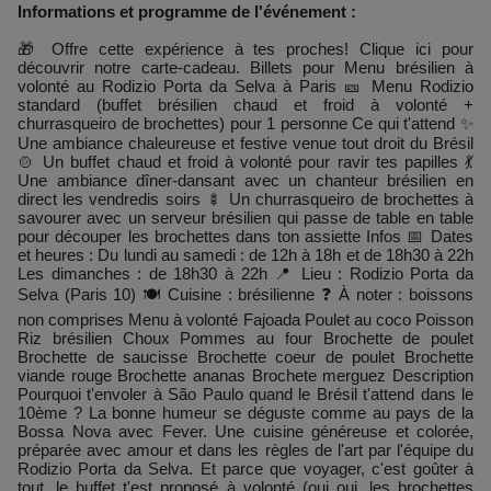
Informations et programme de l'événement :
🎁 Offre cette expérience à tes proches! Clique ici pour
découvrir notre carte-cadeau. Billets pour Menu brésilien à
volonté au Rodizio Porta da Selva à Paris 🎫 Menu Rodizio
standard (buffet brésilien chaud et froid à volonté +
churrasqueiro de brochettes) pour 1 personne Ce qui t'attend ✨
Une ambiance chaleureuse et festive venue tout droit du Brésil
🍲 Un buffet chaud et froid à volonté pour ravir tes papilles 💃
Une ambiance dîner-dansant avec un chanteur brésilien en
direct les vendredis soirs 🍢 Un churrasqueiro de brochettes à
savourer avec un serveur brésilien qui passe de table en table
pour découper les brochettes dans ton assiette Infos 📅 Dates
et heures : Du lundi au samedi : de 12h à 18h et de 18h30 à 22h
Les dimanches : de 18h30 à 22h 📍 Lieu : Rodizio Porta da
Selva (Paris 10) 🍽️ Cuisine : brésilienne ❓ À noter : boissons
non comprises Menu à volonté Fajoada Poulet au coco Poisson
Riz brésilien Choux Pommes au four Brochette de poulet
Brochette de saucisse Brochette coeur de poulet Brochette
viande rouge Brochette ananas Brochete merguez Description
Pourquoi t'envoler à São Paulo quand le Brésil t'attend dans le
10ème ? La bonne humeur se déguste comme au pays de la
Bossa Nova avec Fever. Une cuisine généreuse et colorée,
préparée avec amour et dans les règles de l'art par l'équipe du
Rodizio Porta da Selva. Et parce que voyager, c'est goûter à
tout, le buffet t'est proposé à volonté (oui oui, les brochettes