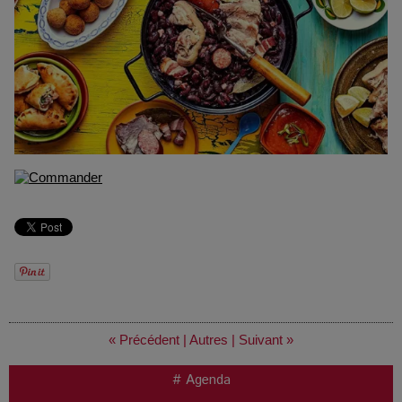
« Précédent
|
Autres
|
Suivant »
# Agenda