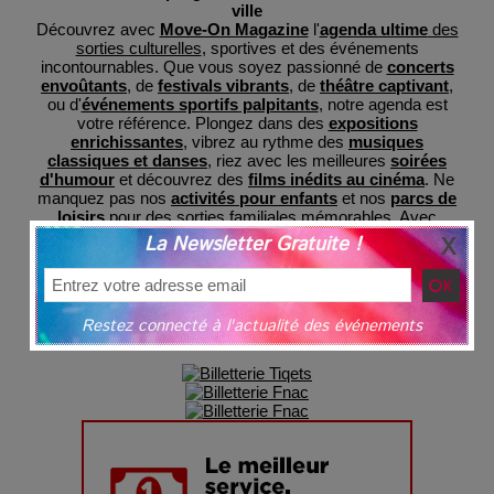
ville
Découvrez avec
Move-On Magazine
l'
agenda ultime
des
sorties culturelles
, sportives et des événements
incontournables. Que vous soyez passionné de
concerts
envoûtants
, de
festivals vibrants
, de
théâtre captivant
,
ou d'
événements sportifs palpitants
, notre agenda est
votre référence. Plongez dans des
expositions
enrichissantes
, vibrez au rythme des
musiques
classiques et danses
, riez avec les meilleures
soirées
d'humour
et découvrez des
films inédits au cinéma
. Ne
manquez pas nos
activités pour enfants
et nos
parcs de
loisirs
pour des sorties familiales mémorables. Avec
MoveOnMag, restez informé des dernières tendances et
La Newsletter Gratuite !
préparez-vous à des expériences inoubliables, le tout
regroupé en un lieu central pour votre commodité et avec
une billeterie sécurisée
grâce à nos partenaires.
Restez connecté à l'actualité des événements