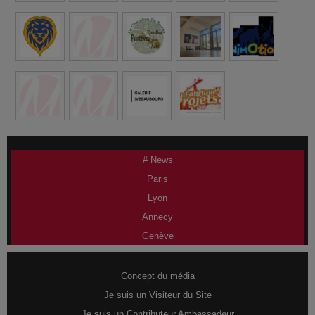
# News
Paris
Lyon
Annecy
Genève
Concept du média
Je suis un Visiteur du Site
Je suis un Contributeur Ambassadeur