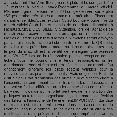
au restaurant The Vermillion (menu 3 plats et boisson), situé à
15 minutes à pied du stade.Programme du match officiel.
Placement garanti ensemble.93:20 Lounge - en vert sur le plan
:Sièges rembourrés situés au gradin intermédiaire - Placement
garanti ensemble.Accès exclusif 93:20 Lounge.Programme du
match officiel.Cash bar et stands de nourriture disponible à
l’achat.REMISE DES BILLETS :Attention, lors de l’achat de ce
match vous recevrez une contremarque qui ne permet pas
l’accès au stade.Les billets d'accès aux matchs seront envoyés
par e-mail sous forme de e-ticket ou de ticket mobile QR code,
dans les jours précédant le match ou dans certains rares cas,
le jour du match.Il est impératif de renseigner une adresse
mail VALIDE lors de la réservation pour la réception des e-
tickets.Nous ne pourrions être tenus responsables si les
coordonnées enregistrées sont erronées.En cas de report et/ou
changement d’horaire les billets restent valables pour la
nouvelle date.Les prix comprennent :- Frais de gestion- Frais de
distribution- Frais d’émission des billetsLe billet d'accès direct à
l’enceinte, ne comprenant pas les frais détaillés ci-dessus, aura
une valeur faciale différente du billet acheté dans notre réseau.
La valeur indicative sur le billet peut évoluer en fonction des
politiques tarifaires des organisateurs, au moment de l’édition
des billets à l’approche de l’évènement.IMPORTANT :La date
du match est initialement prévue dans le calendrier de la
Premier League le samedi.Elle peut ensuite être sujette à des
modifications sans préavis en fonction des impératifs d'autres