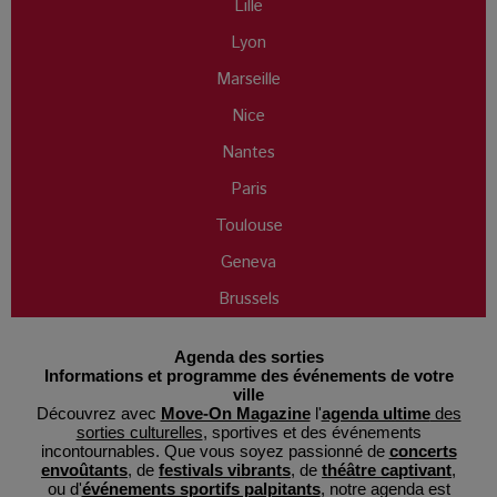
Lille
Lyon
Marseille
Nice
Nantes
Paris
Toulouse
Geneva
Brussels
Agenda des sorties
Informations et programme des événements de votre
ville
Découvrez avec
Move-On Magazine
l'
agenda ultime
des
sorties culturelles
, sportives et des événements
incontournables. Que vous soyez passionné de
concerts
envoûtants
, de
festivals vibrants
, de
théâtre captivant
,
ou d'
événements sportifs palpitants
, notre agenda est