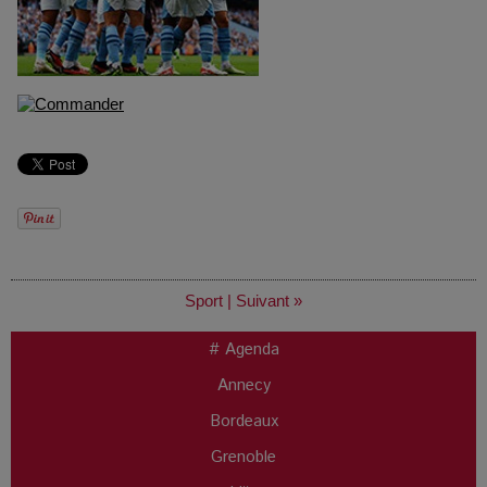
Sport
|
Suivant »
# Agenda
Annecy
Bordeaux
Grenoble