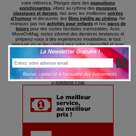
votre référence. Plongez dans des
expositions
enrichissantes
, vibrez au rythme des
musiques
classiques et danses
, riez avec les meilleures
soirées
d'humour
et découvrez des
films inédits au cinéma
. Ne
manquez pas nos
activités pour enfants
et nos
parcs de
loisirs
pour des sorties familiales mémorables. Avec
MoveOnMag, restez informé des dernières tendances et
préparez-vous à des expériences inoubliables, le tout
regroupé en un lieu central pour votre commodité et avec
une billeterie sécurisée
grâce à nos partenaires.
La Newsletter Gratuite !
Restez connecté à l'actualité des événements