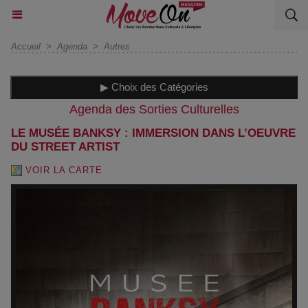
Accueil
>
Agenda
>
Autres
▶ Choix des Catégories
Agenda des Sorties Culturelles
LE MUSÉE BANKSY : IMMERSION DANS L’OEUVRE
DU STREET ARTIST
VOIR LA CARTE