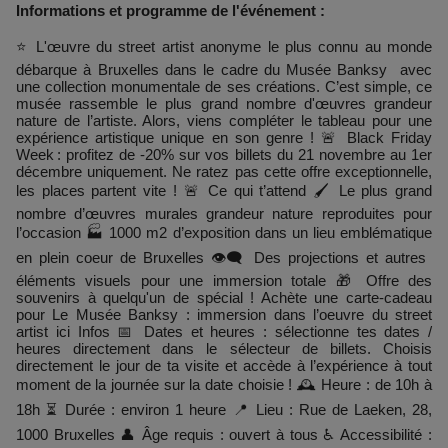
Informations et programme de l'événement :
⭐ L'œuvre du street artist anonyme le plus connu au monde
débarque à Bruxelles dans le cadre du Musée Banksy avec
une collection monumentale de ses créations. C’est simple, ce
musée rassemble le plus grand nombre d'œuvres grandeur
nature de l’artiste. Alors, viens compléter le tableau pour une
expérience artistique unique en son genre ! 🚨 Black Friday
Week : profitez de -20% sur vos billets du 21 novembre au 1er
décembre uniquement. Ne ratez pas cette offre exceptionnelle,
les places partent vite ! 🚨 Ce qui t’attend 🖌️ Le plus grand
nombre d’œuvres murales grandeur nature reproduites pour
l’occasion 🏭 1000 m2 d’exposition dans un lieu emblématique
en plein coeur de Bruxelles 👁️‍🗨️ Des projections et autres
éléments visuels pour une immersion totale 🎁 Offre des
souvenirs à quelqu'un de spécial ! Achète une carte-cadeau
pour Le Musée Banksy : immersion dans l’oeuvre du street
artist ici Infos 📅 Dates et heures : sélectionne tes dates /
heures directement dans le sélecteur de billets. Choisis
directement le jour de ta visite et accède à l’expérience à tout
moment de la journée sur la date choisie ! 🕰️ Heure : de 10h à
18h ⏳ Durée : environ 1 heure 📍 Lieu : Rue de Laeken, 28,
1000 Bruxelles 👤 Âge requis : ouvert à tous ♿ Accessibilité :