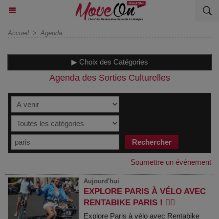
Accueil
>
Agenda
▶ Choix des Catégories
Agenda des Sorties Culturelles
Soumettre un événement
Aujourd'hui
EXPLORE PARIS À VÉLO AVEC
RENTABIKE PARIS ! 🚴‍♂️
Explore Paris à vélo avec Rentabike