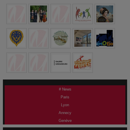
# News
Paris
Lyon
Annecy
Genève