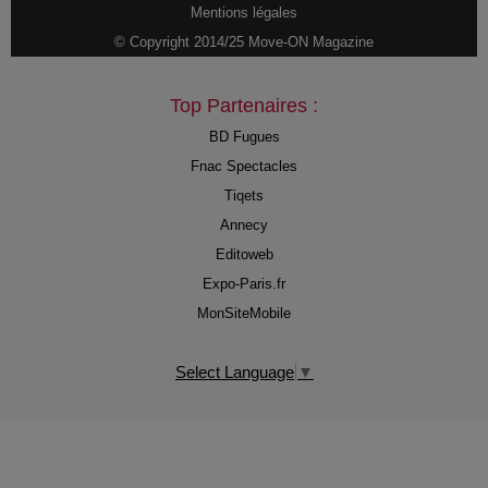
Mentions légales
© Copyright 2014/25 Move-ON Magazine
Top Partenaires :
BD Fugues
Fnac Spectacles
Tiqets
Annecy
Editoweb
Expo-Paris.fr
MonSiteMobile
Select Language
▼