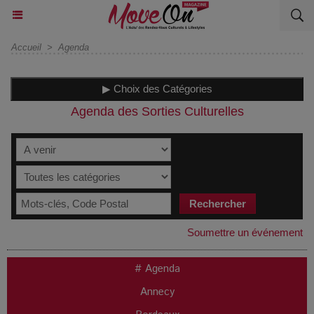
Accueil
>
Agenda
▶ Choix des Catégories
Agenda des Sorties Culturelles
Soumettre un événement
# Agenda
Annecy