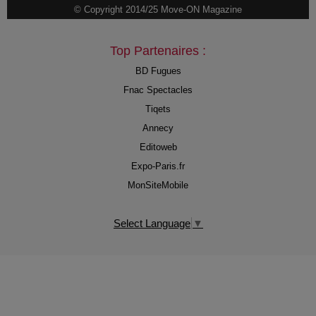
© Copyright 2014/25 Move-ON Magazine
Top Partenaires :
BD Fugues
Fnac Spectacles
Tiqets
Annecy
Editoweb
Expo-Paris.fr
MonSiteMobile
Select Language
▼