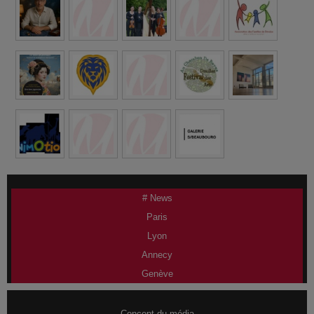
# News
Paris
Lyon
Annecy
Genève
Concept du média