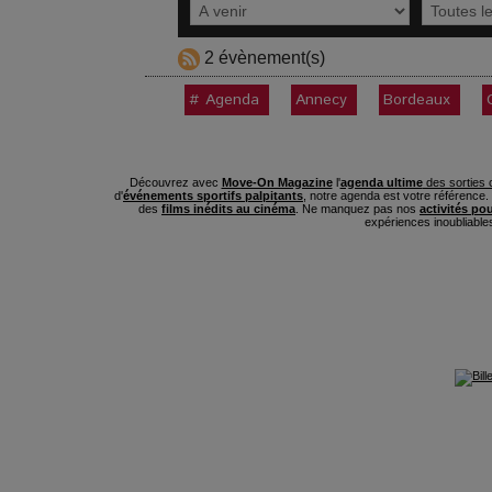
2 évènement(s)
# Agenda
Annecy
Bordeaux
Découvrez avec
Move-On Magazine
l'
agenda ultime
des sorties c
d'
événements sportifs palpitants
, notre agenda est votre référence
des
films inédits au cinéma
. Ne manquez pas nos
activités po
expériences inoubliable