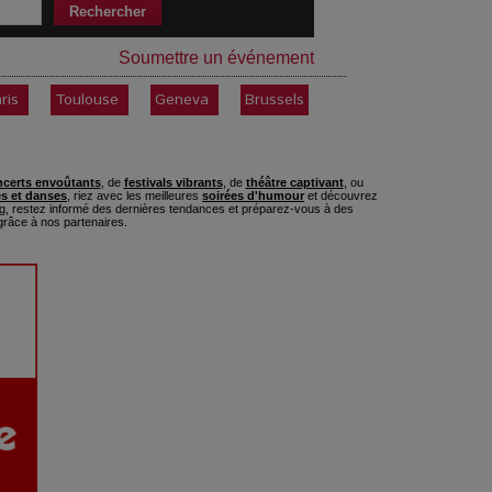
Soumettre un événement
ris
Toulouse
Geneva
Brussels
certs envoûtants
, de
festivals vibrants
, de
théâtre captivant
, ou
s et danses
, riez avec les meilleures
soirées d'humour
et découvrez
, restez informé des dernières tendances et préparez-vous à des
râce à nos partenaires.