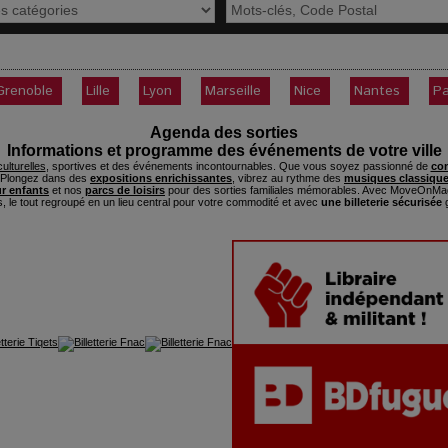
Grenoble
Lille
Lyon
Marseille
Nice
Nantes
Pa
Agenda des sorties
Informations et programme des événements de votre ville
ulturelles
, sportives et des événements incontournables. Que vous soyez passionné de
con
. Plongez dans des
expositions enrichissantes
, vibrez au rythme des
musiques classique
ur enfants
et nos
parcs de loisirs
pour des sorties familiales mémorables. Avec MoveOnMag
s, le tout regroupé en un lieu central pour votre commodité et avec
une billeterie sécurisée
g