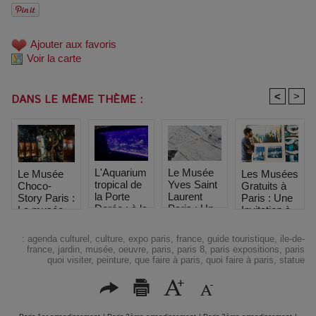
Ajouter aux favoris
Voir la carte
<
>
DANS LE MÊME THÈME :
L'Aquarium
Le Musée
Le Musée
Les Musées
tropical de
Yves Saint
Choco-
Gratuits à
la Porte
Laurent
Story Paris :
Paris : Une
Dorée : à la
Paris : Un
Le musée
Invitation à
Découverte
Temple de
du chocolat
la Culture
des
la Mode
pour une
les
:
agenda culturel
,
culture
,
expo paris
,
france
,
guide touristique
,
ile-de-
Poissons
immersion
Premiers
france
,
jardin
,
musée
,
oeuvre
,
paris
,
paris 8
,
paris expositions
,
paris
gourmande
Dimanches
quoi visiter
,
peinture
,
que faire à paris
,
quoi faire à paris
,
statue
dans
du Mois
l’univers de
cette
friandise