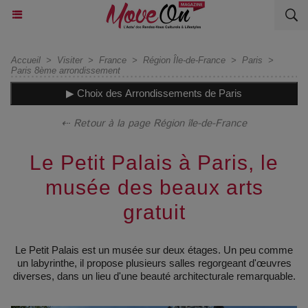
Accueil
>
Visiter
>
France
>
Région Île-de-France
>
Paris
>
Paris 8ème arrondissement
▶ Choix des Arrondissements de Paris
⇠ Retour à la page Région île-de-France
Le Petit Palais à Paris, le
musée des beaux arts
gratuit
Le Petit Palais est un musée sur deux étages. Un peu comme
un labyrinthe, il propose plusieurs salles regorgeant d'œuvres
diverses, dans un lieu d'une beauté architecturale remarquable.