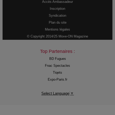
Accès Ambassadeur
Inscription
Syndication
Plan du site
Mentions légales
© Copyright 2014/25 Move-ON Magazine
Top Partenaires :
BD Fugues
Fnac Spectacles
Tiqets
Expo-Paris.fr
Select Language
▼