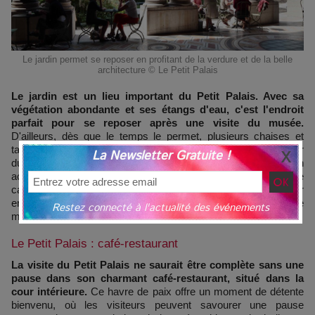
Le jardin permet se reposer en profitant de la verdure et de la belle
architecture © Le Petit Palais
Le jardin est un lieu important du Petit Palais. Avec sa
végétation abondante et ses étangs d'eau, c'est l'endroit
parfait pour se reposer après une visite du musée.
D'ailleurs, dès que le temps le permet, plusieurs chaises et
tables sont disposées dans le jardin pour se reposer ou profiter
La Newsletter Gratuite !
du restaurant en prenant une boisson avec un
accompagnement. En effet, c'est à cet endroit que se trouve le
café-restaurant. On peut aussi y prendre de belles photos, car
en plus de la verdure flamboyante, le jardin offre une vue
Restez connecté à l'actualité des événements
magnifique sur l'architecture du Palais, sous un autre angle.
Le Petit Palais : café-restaurant
La visite du Petit Palais ne saurait être complète sans une
pause dans son charmant café-restaurant, situé dans la
cour intérieure.
Ce havre de paix offre un moment de détente
bienvenu, où les visiteurs peuvent savourer une pause