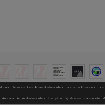
 du site
Je suis un Contributeur Ambassadeur
Je suis un Annonceur
Je su
s
Annuaire
Accès Ambassadeur
Inscription
Syndication
Plan du site
M