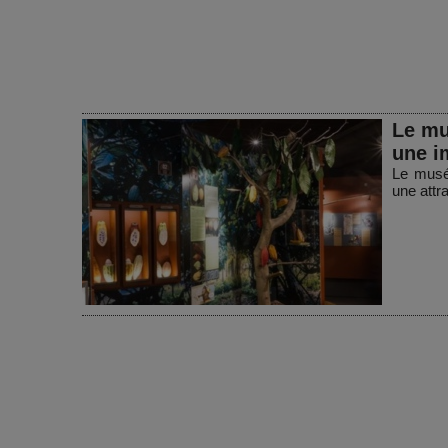
Le mu
une i
Le musé
une attra