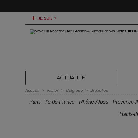
JE SUIS ?
ACTUALITÉ
Accueil
>
Visiter
>
Belgique
>
Bruxelles
Paris
Île-de-France
Rhône-Alpes
Provence-A
Hauts-d