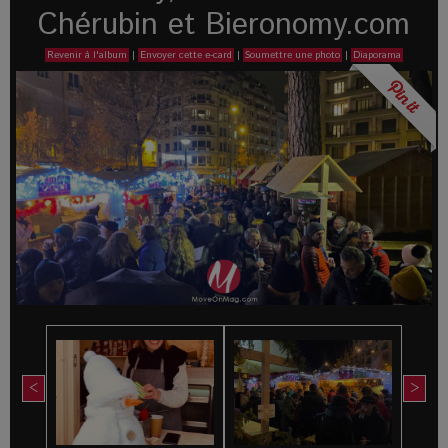
Chérubin et Bieronomy.com
Revenir à l'album
|
Envoyer cette e-card
|
Soumettre une photo
|
Diaporama
<
>