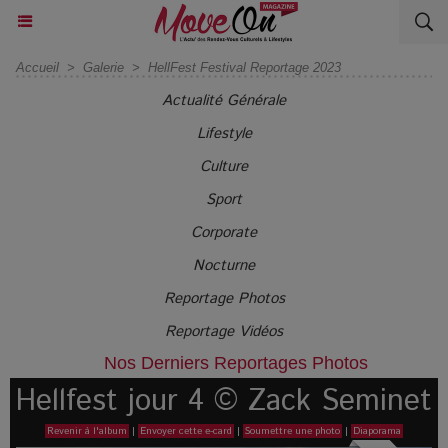
Accueil
>
Galerie
>
HellFest Festival Reportage 2023
Actualité Générale
Lifestyle
Culture
Sport
Corporate
Nocturne
Reportage Photos
Reportage Vidéos
Nos Derniers Reportages Photos
Hellfest jour 4 © Zack Seminet
Revenir à l'album
|
Envoyer cette e-card
|
Soumettre une photo
|
Diaporama