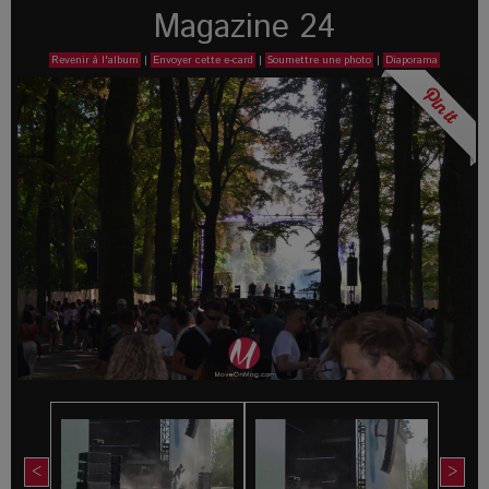
Magazine 24
Revenir à l'album
|
Envoyer cette e-card
|
Soumettre une photo
|
Diaporama
<
>