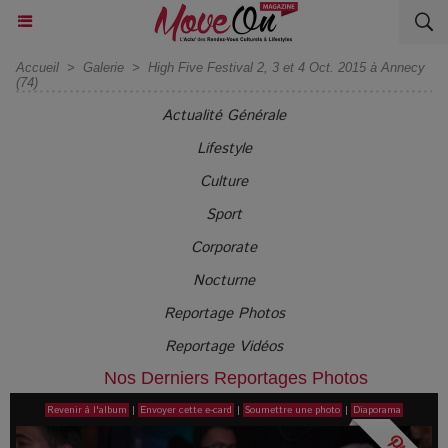
Accueil
>
Galerie
>
High Five Festival 2, 3 et 4 Oct. 2015 à Annecy
(74)
Actualité Générale
Lifestyle
Culture
Sport
Corporate
Nocturne
Reportage Photos
Reportage Vidéos
Nos Derniers Reportages Photos
Revenir à l'album
|
Envoyer cette e-card
|
Soumettre une photo
|
Diaporama