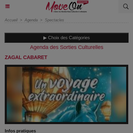
Accueil
>
Agenda
>
Spectacles
▶ Choix des Catégories
Agenda des Sorties Culturelles
ZAGAL CABARET
Infos pratiques