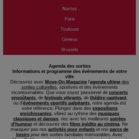
Nantes
Paris
Toulouse
Geneva
Brussels
Agenda des sorties
Informations et programme des événements de votre
ville
Découvrez avec
Move-On Magazine
l'
agenda ultime
des
sorties culturelles
, sportives et des événements
incontournables. Que vous soyez passionné de
concerts
envoûtants
, de
festivals vibrants
, de
théâtre captivant
,
ou d'
événements sportifs palpitants
, notre agenda est
votre référence. Plongez dans des
expositions
enrichissantes
, vibrez au rythme des
musiques
classiques et danses
, riez avec les meilleures
soirées
d'humour
et découvrez des
films inédits au cinéma
. Ne
manquez pas nos
activités pour enfants
et nos
parcs de
loisirs
pour des sorties familiales mémorables. Avec