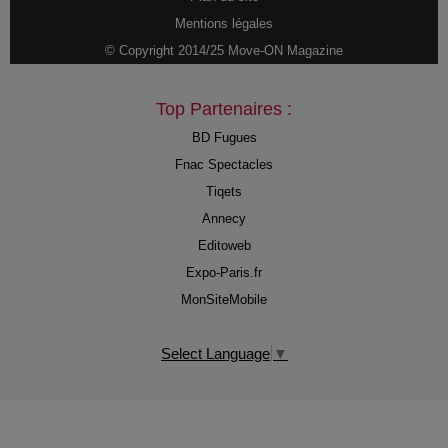
Mentions légales
© Copyright 2014/25 Move-ON Magazine
Top Partenaires :
BD Fugues
Fnac Spectacles
Tiqets
Annecy
Editoweb
Expo-Paris.fr
MonSiteMobile
Select Language
▼