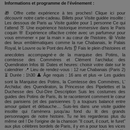
Informations et programme de l'événement :
🎁 Offre cette expérience à tes proches! Clique ici pour
découvrir notre carte-cadeau. Billets pour Visite guidée insolite :
Les dessous de Paris 🎫 Visite guidée pour 1 personne Ce qui
t'attend 🍑 Une expérience historique immersive dans le Paris
coquin 🌸 Expérience olfactive créée avec un parfumeur pour
vous emmener « par la main » au cœur de l'histoire. 🤩 Visite
des lieux emblématiques comme la rue Chabanais, le Palais
Royal, le Louvre ou le Pont des Arts 👂 Fais le plein d'histoires et
anecdotes accompagné·e de la marquise des Potins, la
comtesse des Commères et Clément l'archiduc des
Quendiraton Infos 📅 Dates et heures: choisir votre date sur le
calendrier 📍 Lieu de rendez-vous : 12 rue Chabanais (Paris 2)
⏳ Durée : 1h30 👤 Âge requis : 16 ans et plus 📣 Les guides
sont la Marquise des Potins, la Comtesse des Commères, L'
Archiduc des Quendiraton, la Princesse des Pipelettes et la
Duchesse des Ouï-Dire Description Suis les costumes des
guides des Potins de Paris, ils te raconteront comment le cœur
des parisiens (et des parisiennes !) a toujours balancé entre
amour galant et débauche… Suis-les dans une visite guidée
insolite qui t'amènera jusqu’au fond du lit des grands
personnages de notre histoire. Tu ne les regarderas plus du
même œil ! De l’origine de la chanson "Il court, il court, le furet"
aux plus célèbres bordels de Paris, il y en a pour tous les vices