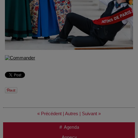
« Précédent
|
Autres
|
Suivant »
# Agenda
Annecy