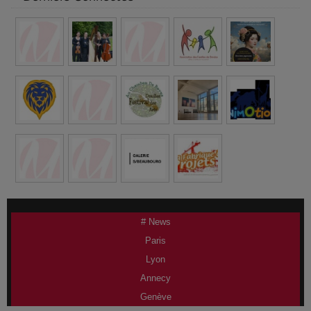
# News
Paris
Lyon
Annecy
Genève