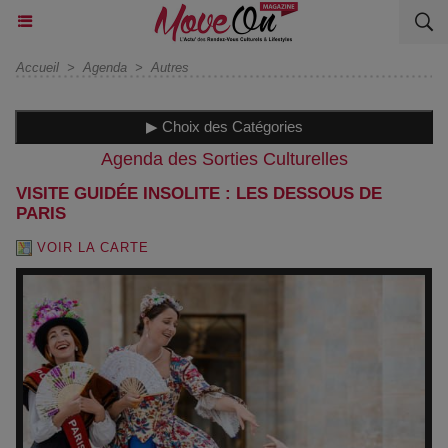
Accueil
>
Agenda
>
Autres
▶ Choix des Catégories
Agenda des Sorties Culturelles
VISITE GUIDÉE INSOLITE : LES DESSOUS DE
PARIS
VOIR LA CARTE