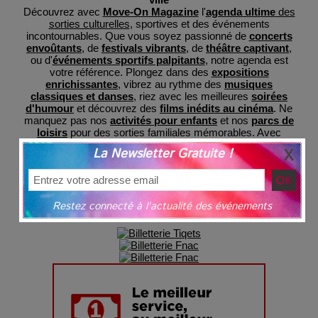
Découvrez avec
Move-On Magazine
l'
agenda ultime
des
sorties culturelles
, sportives et des événements
incontournables. Que vous soyez passionné de
concerts
envoûtants
, de
festivals vibrants
, de
théâtre captivant
,
ou d'
événements sportifs palpitants
, notre agenda est
votre référence. Plongez dans des
expositions
enrichissantes
, vibrez au rythme des
musiques
classiques et danses
, riez avec les meilleures
soirées
d'humour
et découvrez des
films inédits au cinéma
. Ne
manquez pas nos
activités pour enfants
et nos
parcs de
loisirs
pour des sorties familiales mémorables. Avec
MoveOnMag, restez informé des dernières tendances et
La Newsletter Gratuite !
préparez-vous à des expériences inoubliables, le tout
regroupé en un lieu central pour votre commodité et avec
une billeterie sécurisée
grâce à nos partenaires.
Restez connecté à l'actualité des événements