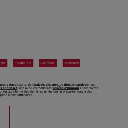
ris
Toulouse
Geneva
Brussels
certs envoûtants
, de
festivals vibrants
, de
théâtre captivant
, ou
s et danses
, riez avec les meilleures
soirées d'humour
et découvrez
, restez informé des dernières tendances et préparez-vous à des
râce à nos partenaires.