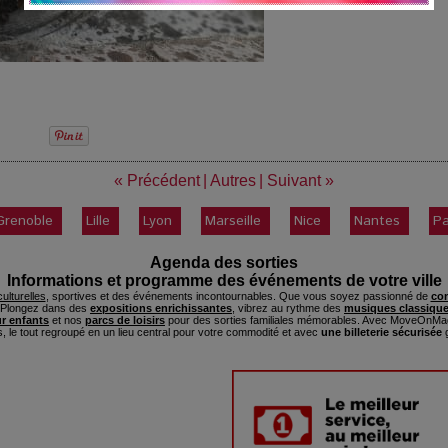
« Précédent
|
Autres
|
Suivant »
Grenoble
Lille
Lyon
Marseille
Nice
Nantes
Pa
Agenda des sorties
Informations et programme des événements de votre ville
ulturelles
, sportives et des événements incontournables. Que vous soyez passionné de
con
. Plongez dans des
expositions enrichissantes
, vibrez au rythme des
musiques classique
ur enfants
et nos
parcs de loisirs
pour des sorties familiales mémorables. Avec MoveOnMag
s, le tout regroupé en un lieu central pour votre commodité et avec
une billeterie sécurisée
g