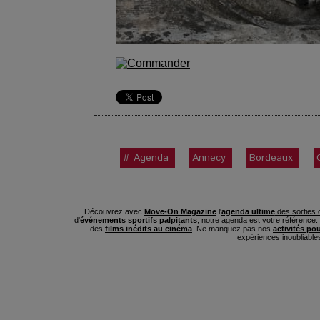
# Agenda
Annecy
Bordeaux
Découvrez avec
Move-On Magazine
l'
agenda ultime
des sorties c
d'
événements sportifs palpitants
, notre agenda est votre référence
des
films inédits au cinéma
. Ne manquez pas nos
activités po
expériences inoubliable