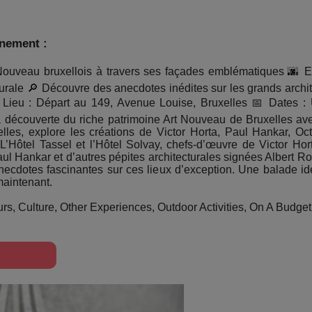
énement :
t Nouveau bruxellois à travers ses façades emblématiques 🌆 Ex
turale 🔎 Découvre des anecdotes inédites sur les grands archi
Lieu : Départ au 149, Avenue Louise, Bruxelles 📅 Dates : 
la découverte du riche patrimoine Art Nouveau de Bruxelles ave
elles, explore les créations de Victor Horta, Paul Hankar, O
Hôtel Tassel et l’Hôtel Solvay, chefs-d’œuvre de Victor Horta
ul Hankar et d’autres pépites architecturales signées Albert R
necdotes fascinantes sur ces lieux d’exception. Une balade id
 maintenant.
rs, Culture, Other Experiences, Outdoor Activities, On A Budget