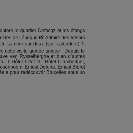
plore le quartier Defacqz et les étangs
tectes de l’époque 📸 Admire des trésors
Un samedi sur deux (voir calendrier) ♿
c cette visite guidée unique ! Depuis le
ctave van Rysselberghe et bien d’autres
 , L’Hôtel Otlet et l’Hôtel Ciamberlani,
oosenboom, Ernest Delune, Ernest Blerot
éale pour redécouvrir Bruxelles sous un