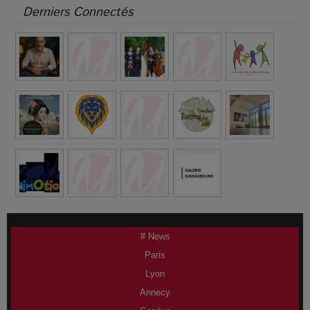
Derniers Connectés
# News
Paris
Lyon
Annecy