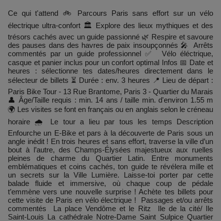
Ce qui t'attend 🚲 Parcours Paris sans effort sur un vélo
électrique ultra-confort 🏛️ Explore des lieux mythiques et des
trésors cachés avec un guide passionné 🌿 Respire et savoure
des pauses dans des havres de paix insoupçonnés 🎤 Arrêts
commentés par un guide professionnel ✅ Vélo éléctrique,
casque et panier inclus pour un confort optimal Infos 📅 Date et
heures : sélectionne tes dates/heures directement dans le
sélecteur de billets ⏳ Durée : env. 3 heures 📍 Lieu de départ :
Paris Bike Tour - 13 Rue Brantome, Paris 3 - Quartier du Marais
👤 Âge/Taille requis : min. 14 ans / taille min. d'environ 1.55 m
🌍 Les visites se font en français ou en anglais selon le créneau
horaire 🌧 Le tour a lieu par tous les temps Description
Enfourche un E-Bike et pars à la découverte de Paris sous un
angle inédit ! En trois heures et sans effort, traverse la ville d’un
bout à l’autre, des Champs-Élysées majestueux aux ruelles
pleines de charme du Quartier Latin. Entre monuments
emblématiques et coins cachés, ton guide te révélera mille et
un secrets sur la Ville Lumière. Laisse-toi porter par cette
balade fluide et immersive, où chaque coup de pédale
t’emmène vers une nouvelle surprise ! Achète tes billets pour
cette visite de Paris en vélo électrique ! ​​​​​​ Passages et/ou arrêts
commentés La place Vendôme et le Ritz Ile de la cité/ Ile
Saint-Louis La cathédrale Notre-Dame Saint Sulpice Quartier