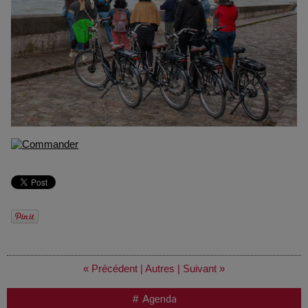
« Précédent
|
Autres
|
Suivant »
# Agenda