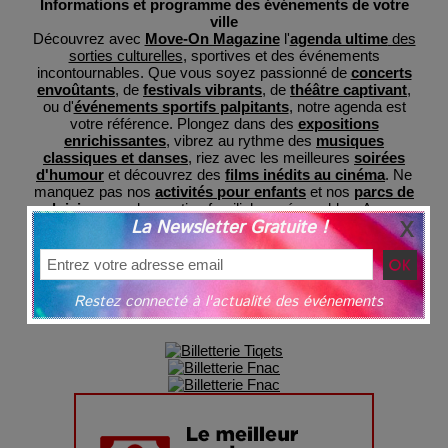
Informations et programme des événements de votre
ville
Découvrez avec
Move-On Magazine
l'
agenda ultime
des
sorties culturelles
, sportives et des événements
incontournables. Que vous soyez passionné de
concerts
envoûtants
, de
festivals vibrants
, de
théâtre captivant
,
ou d'
événements sportifs palpitants
, notre agenda est
votre référence. Plongez dans des
expositions
enrichissantes
, vibrez au rythme des
musiques
classiques et danses
, riez avec les meilleures
soirées
d'humour
et découvrez des
films inédits au cinéma
. Ne
manquez pas nos
activités pour enfants
et nos
parcs de
loisirs
pour des sorties familiales mémorables. Avec
La Newsletter Gratuite !
MoveOnMag, restez informé des dernières tendances et
préparez-vous à des expériences inoubliables, le tout
regroupé en un lieu central pour votre commodité et avec
une billeterie sécurisée
grâce à nos partenaires.
Restez connecté à l'actualité des événements