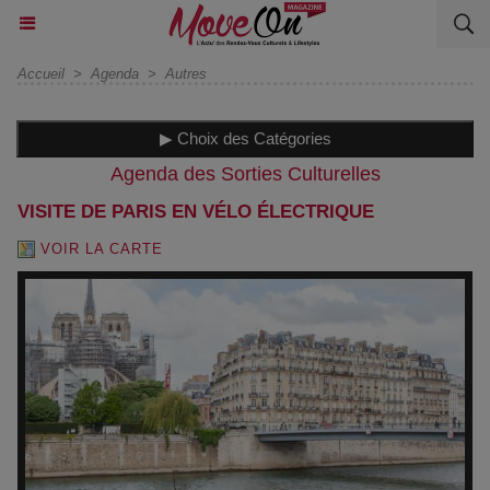
Accueil
>
Agenda
>
Autres
▶ Choix des Catégories
Agenda des Sorties Culturelles
VISITE DE PARIS EN VÉLO ÉLECTRIQUE
VOIR LA CARTE