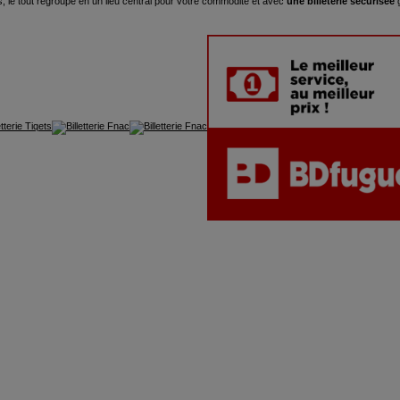
s, le tout regroupé en un lieu central pour votre commodité et avec
une billeterie sécurisée
g