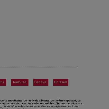
ris
Toulouse
Geneva
Brussels
certs envoûtants
, de
festivals vibrants
, de
théâtre captivant
, ou
s et danses
, riez avec les meilleures
soirées d'humour
et découvrez
, restez informé des dernières tendances et préparez-vous à des