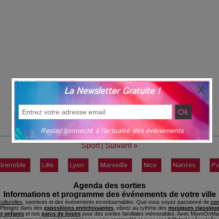
La Newsletter Gratuite !
Restez connecté à l'actualité des événements
Sport
|
Suivant »
Grenoble
Lille
Lyon
Marseille
Nice
Nantes
Pa
Agenda des sorties
Informations et programme des événements de votre ville
ulturelles
, sportives et des événements incontournables. Que vous soyez passionné de
con
. Plongez dans des
expositions enrichissantes
, vibrez au rythme des
musiques classique
ur enfants
et nos
parcs de loisirs
pour des sorties familiales mémorables. Avec MoveOnMag