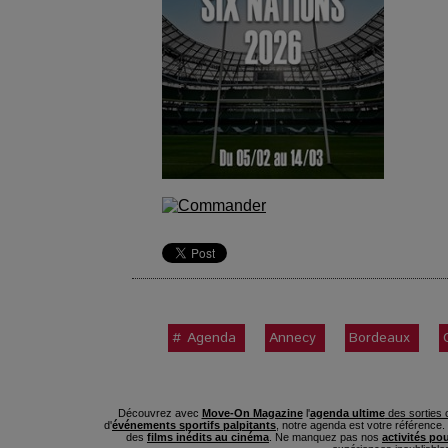
# Agenda
Annecy
Bordeaux
Découvrez avec
Move-On Magazine
l'
agenda ultime
des sorties c
d'
événements sportifs palpitants
, notre agenda est votre référence
des
films inédits au cinéma
. Ne manquez pas nos
activités po