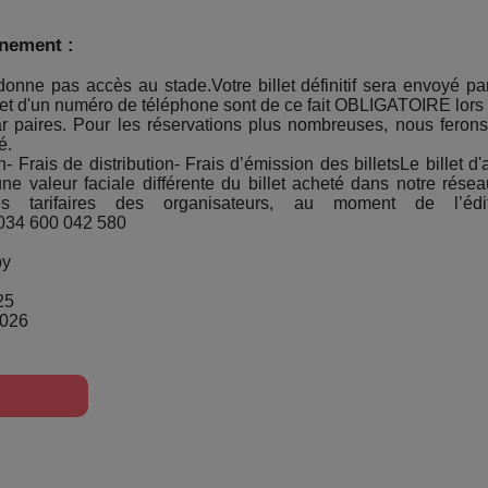
énement :
donne pas accès au stade.Votre billet définitif sera envoyé pa
 et d'un numéro de téléphone sont de ce fait OBLIGATOIRE lors d
par paires. Pour les réservations plus nombreuses, nous fero
é.
- Frais de distribution- Frais d’émission des billetsLe billet d
une valeur faciale différente du billet acheté dans notre réseau
es tarifaires des organisateurs, au moment de l’éd
0034 600 042 580
by
25
2026