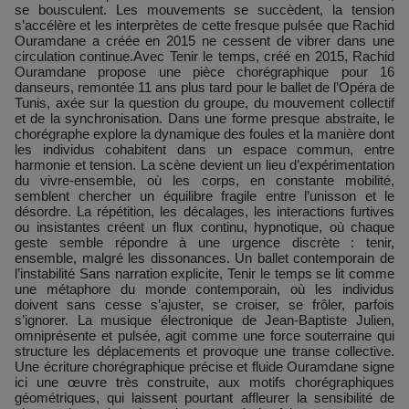
se bousculent. Les mouvements se succèdent, la tension
s’accélère et les interprètes de cette fresque pulsée que Rachid
Ouramdane a créée en 2015 ne cessent de vibrer dans une
circulation continue.Avec Tenir le temps, créé en 2015, Rachid
Ouramdane propose une pièce chorégraphique pour 16
danseurs, remontée 11 ans plus tard pour le ballet de l’Opéra de
Tunis, axée sur la question du groupe, du mouvement collectif
et de la synchronisation. Dans une forme presque abstraite, le
chorégraphe explore la dynamique des foules et la manière dont
les individus cohabitent dans un espace commun, entre
harmonie et tension. La scène devient un lieu d’expérimentation
du vivre-ensemble, où les corps, en constante mobilité,
semblent chercher un équilibre fragile entre l’unisson et le
désordre. La répétition, les décalages, les interactions furtives
ou insistantes créent un flux continu, hypnotique, où chaque
geste semble répondre à une urgence discrète : tenir,
ensemble, malgré les dissonances. Un ballet contemporain de
l’instabilité Sans narration explicite, Tenir le temps se lit comme
une métaphore du monde contemporain, où les individus
doivent sans cesse s’ajuster, se croiser, se frôler, parfois
s’ignorer. La musique électronique de Jean-Baptiste Julien,
omniprésente et pulsée, agit comme une force souterraine qui
structure les déplacements et provoque une transe collective.
Une écriture chorégraphique précise et fluide Ouramdane signe
ici une œuvre très construite, aux motifs chorégraphiques
géométriques, qui laissent pourtant affleurer la sensibilité de