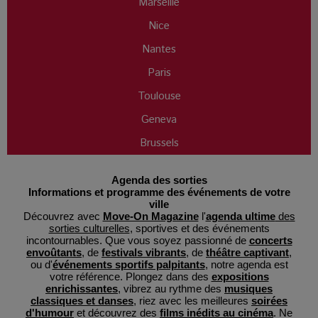
Marseille
Nice
Nantes
Paris
Toulouse
Geneva
Brussels
Agenda des sorties
Informations et programme des événements de votre
ville
Découvrez avec
Move-On Magazine
l'
agenda ultime
des
sorties culturelles
, sportives et des événements
incontournables. Que vous soyez passionné de
concerts
envoûtants
, de
festivals vibrants
, de
théâtre captivant
,
ou d'
événements sportifs palpitants
, notre agenda est
votre référence. Plongez dans des
expositions
enrichissantes
, vibrez au rythme des
musiques
classiques et danses
, riez avec les meilleures
soirées
d'humour
et découvrez des
films inédits au cinéma
. Ne