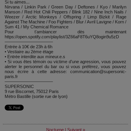
Si tu aimes...
Nirvana / Linkin Park / Green Day / Deftones / Kyo / Marilyn
Manson / Red Hot Chili Peppers / Blink 182 / Nine Inch Nails /
Weezer / Arctic Monkeys / Offspring / Limp Bizkit / Rage
Against The Machine / Foo Fighters / Blur / Avril Lavigne / Korn /
Sum 41 / My Chemical Romance
Pour t'ambiancer dès maintenant
https://open.spotify.com/playlist/3Z66aF8T6uYQ8ogin9u5zD
———————————
Entrée à 10€ de 23h à 6h
• Vestiaire au 2ème étage
• Entrée interdite aux mineur.e.s
• Si vous êtes témoin ou victime d’une agression, vous pouvez
alerter le personnel du bar ou si vous préférez, vous pouvez
nous écrire à cette adresse: communication@supersonic-
paris.fr
———————————
SUPERSONIC
9 rue Biscornet, 75012 Paris
Métro Bastille (sortie rue de lyon)
Nocturne
|
Suivant »