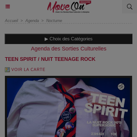
Accueil
>
Agenda
>
Nocturne
▶ Choix des Catégories
Agenda des Sorties Culturelles
TEEN SPIRIT / NUIT TEENAGE ROCK
VOIR LA CARTE