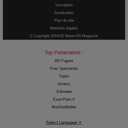
Inscription
Syndication
Plan du site
Mentions légales
© Copyright 2014/25 Move-ON Magazine
Top Partenaires :
BD Fugues
Fnac Spectacles
Tiqets
Annecy
Editoweb
Expo-Paris.fr
MonSiteMobile
Select Language
▼