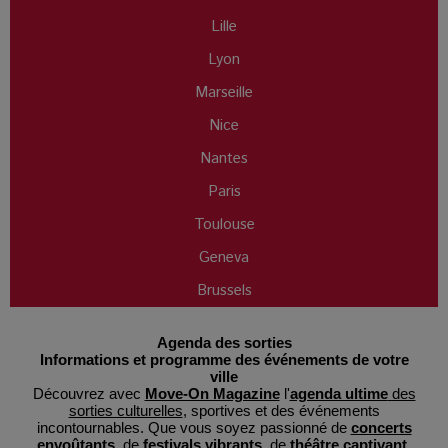
Lille
Lyon
Marseille
Nice
Nantes
Paris
Toulouse
Geneva
Brussels
Agenda des sorties
Informations et programme des événements de votre
ville
Découvrez avec
Move-On Magazine
l'
agenda ultime
des
sorties culturelles
, sportives et des événements
incontournables. Que vous soyez passionné de
concerts
envoûtants
, de
festivals vibrants
, de
théâtre captivant
,