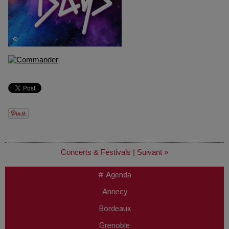
Concerts & Festivals
|
Suivant »
# Agenda
Annecy
Bordeaux
Grenoble