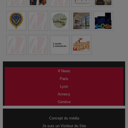
# News
Paris
Lyon
Annecy
Genève
Concept du média
Je suis un Visiteur du Site