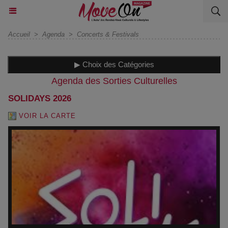
Accueil
>
Agenda
>
Concerts & Festivals
▶ Choix des Catégories
Agenda des Sorties Culturelles
SOLIDAYS 2026
VOIR LA CARTE