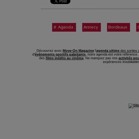
# Agenda
Annecy
Bordeaux
Découvrez avec
Move-On Magazine
l'
agenda ultime
des sorties c
d'
événements sportifs palpitants
, notre agenda est votre référence
des
films inédits au cinéma
. Ne manquez pas nos
activités po
expériences inoubliable