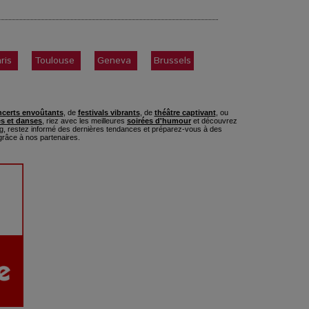
ris
Toulouse
Geneva
Brussels
certs envoûtants
, de
festivals vibrants
, de
théâtre captivant
, ou
s et danses
, riez avec les meilleures
soirées d'humour
et découvrez
, restez informé des dernières tendances et préparez-vous à des
râce à nos partenaires.