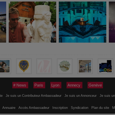
# News
Paris
Lyon
Annecy
Genève
ite
Je suis un Contributeur Ambassadeur
Je suis un Annonceur
Je suis un
s
Annuaire
Accès Ambassadeur
Inscription
Syndication
Plan du site
M