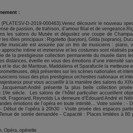
énement :
LATESV-D-2019-000463).Venez découvrir le nouveau specta
nse de passion, de trahison, d’amour filial et de vengeance.Rig
dans les salons du Musée et dégustez une coupe de Champagn
les rôles principaux : Rigoletto (baryton), Gilda (soprano), Duc
ie musicale est assurée par un trio de musiciens : piano, vi
e approche intime et immersive et les costumes sont réalisés par
vée de la prestigieuse collection permanente du musée dans l
s les distances, éveille en vous des émotions d’une intensité san
a et le duc de Mantoue, Maddalena et Sparafucile la metteuse e
 prometteuses, déjà présentes sur les scènes nationales et inter
usiciens issus des plus prestigieux orchestres nationaux et i
t majestueux pour vous accueillir à la manière des salons du X
x Jacquemart-André présente la plus belle collection priv
e siècle. Les salons de l’hôtel particulier accueillent objet
andt, Fragonard, Reynolds La demeure d’Édouard André et Néli
randes émotions de l’opéra en toute intimité… Votre soirée : -
– Début de l’opéra à 20h30 - Visite privée des espaces partic
 - Tenue de soirée demandée - Capacité : Places limitées à 80
, Opéra, opérette