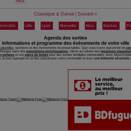
Classique & Danse
|
Suivant »
Grenoble
Lille
Lyon
Marseille
Nice
Nantes
Pa
Agenda des sorties
Informations et programme des événements de votre ville
ulturelles
, sportives et des événements incontournables. Que vous soyez passionné de
con
. Plongez dans des
expositions enrichissantes
, vibrez au rythme des
musiques classique
ur enfants
et nos
parcs de loisirs
pour des sorties familiales mémorables. Avec MoveOnMag
s, le tout regroupé en un lieu central pour votre commodité et avec
une billeterie sécurisée
g