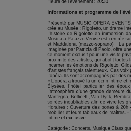
Heure de l'événement : 20:30
Informations et programme de l'év
Présenté par MUSIC OPERA EVENTS (P
crée au Musée : Rigoletto, un drame inte
l’histoire de Rigoletto en immersion 
Musica a Palazzo Venise est centrée sur 
et Maddalena (mezzo-soprano). La part
imaginée par Patrizia di Paolo, offre un
ce moment exclusif pour une visite pri
proximité des artistes, qui abolit toute
incarner les émotions de Rigoletto, Gild
d’artistes français talentueux. Ces voix
l’opéra. Ils sont accompagnés par des m
« L’opéra a trouvé là un écrin intime e
Élysées, l’hôtel particulier des épou
l’atmosphère d’une grande demeure du 19
Mantegna, Botticelli, Van Dyck, Rembr
soirées inoubliables afin de vivre les g
Horaires : Ouverture des portes à 20h 
mobilier et leurs tableaux de maîtres.
intime et exclusive
Catégorie : Concerts, Musique Classique