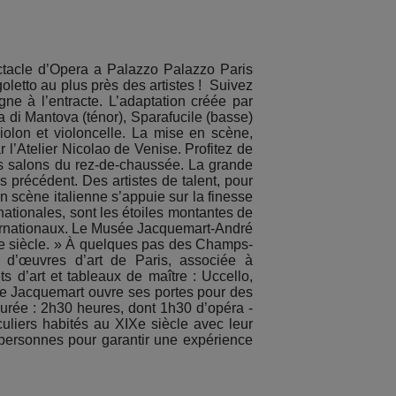
cle d’Opera a Palazzo Palazzo Paris
oletto au plus près des artistes ! Suivez
e à l’entracte. L’adaptation créée par
a di Mantova (ténor), Sparafucile (basse)
olon et violoncelle. La mise en scène,
 l’Atelier Nicolao de Venise. Profitez de
es salons du rez-de-chaussée. La grande
s précédent. Des artistes de talent, pour
n scène italienne s’appuie sur la finesse
nationales, sont les étoiles montantes de
nternationaux. Le Musée Jacquemart-André
IXe siècle. » À quelques pas des Champs-
ée d’œuvres d’art de Paris, associée à
s d’art et tableaux de maître : Uccello,
e Jacquemart ouvre ses portes pour des
 Durée : 2h30 heures, dont 1h30 d’opéra -
uliers habités au XIXe siècle avec leur
 personnes pour garantir une expérience