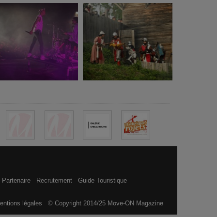
 Partenaire
Recrutement
Guide Touristique
entions légales
© Copyright 2014/25 Move-ON Magazine