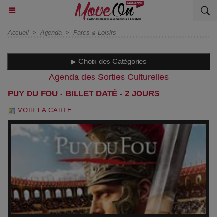
Accueil
>
Agenda
>
Parcs & Loisirs
▶ Choix des Catégories
Agenda des Sorties Culturelles
PUY DU FOU - BILLET DATÉ - 2 JOURS
VOIR LA CARTE