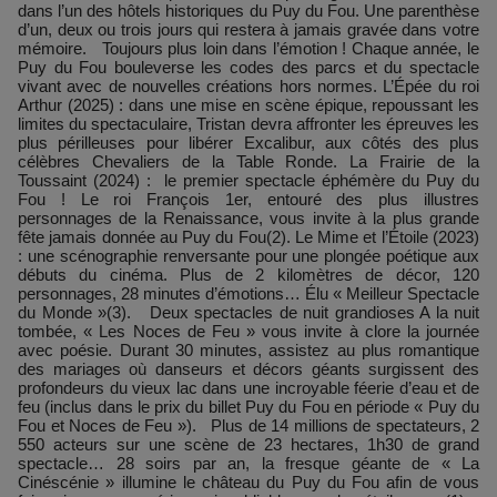
dans l’un des hôtels historiques du Puy du Fou. Une parenthèse
d’un, deux ou trois jours qui restera à jamais gravée dans votre
mémoire. Toujours plus loin dans l’émotion ! Chaque année, le
Puy du Fou bouleverse les codes des parcs et du spectacle
vivant avec de nouvelles créations hors normes. L’Épée du roi
Arthur (2025) : dans une mise en scène épique, repoussant les
limites du spectaculaire, Tristan devra affronter les épreuves les
plus périlleuses pour libérer Excalibur, aux côtés des plus
célèbres Chevaliers de la Table Ronde. La Frairie de la
Toussaint (2024) : le premier spectacle éphémère du Puy du
Fou ! Le roi François 1er, entouré des plus illustres
personnages de la Renaissance, vous invite à la plus grande
fête jamais donnée au Puy du Fou(2). Le Mime et l’Étoile (2023)
: une scénographie renversante pour une plongée poétique aux
débuts du cinéma. Plus de 2 kilomètres de décor, 120
personnages, 28 minutes d’émotions… Élu « Meilleur Spectacle
du Monde »(3). Deux spectacles de nuit grandioses A la nuit
tombée, « Les Noces de Feu » vous invite à clore la journée
avec poésie. Durant 30 minutes, assistez au plus romantique
des mariages où danseurs et décors géants surgissent des
profondeurs du vieux lac dans une incroyable féerie d’eau et de
feu (inclus dans le prix du billet Puy du Fou en période « Puy du
Fou et Noces de Feu »). Plus de 14 millions de spectateurs, 2
550 acteurs sur une scène de 23 hectares, 1h30 de grand
spectacle… 28 soirs par an, la fresque géante de « La
Cinéscénie » illumine le château du Puy du Fou afin de vous