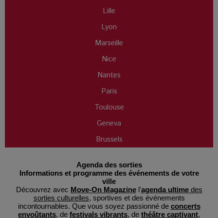
Lille
Lyon
Marseille
Nice
Nantes
Paris
Toulouse
Geneva
Brussels
Agenda des sorties
Informations et programme des événements de votre
ville
Découvrez avec
Move-On Magazine
l'
agenda ultime
des
sorties culturelles
, sportives et des événements
incontournables. Que vous soyez passionné de
concerts
envoûtants
, de
festivals vibrants
, de
théâtre captivant
,