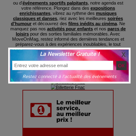
ou d'
événements sportifs palpitants
, notre agenda est
votre référence. Plongez dans des
expositions
enrichissantes
, vibrez au rythme des
musiques
classiques et danses
, riez avec les meilleures
soirées
d'humour
et découvrez des
films inédits au cinéma
. Ne
manquez pas nos
activités pour enfants
et nos
parcs de
loisirs
pour des sorties familiales mémorables. Avec
MoveOnMag, restez informé des dernières tendances et
préparez-vous à des expériences inoubliables, le tout
regroupé en un lieu central pour votre commodité et avec
La Newsletter Gratuite !
une billeterie sécurisée
grâce à nos partenaires.
Restez connecté à l'actualité des événements