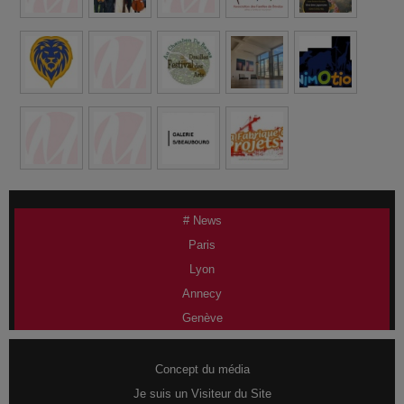
# News
Paris
Lyon
Annecy
Genève
Concept du média
Je suis un Visiteur du Site