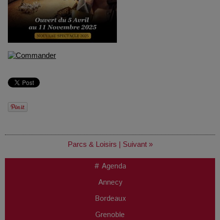
Parcs & Loisirs
|
Suivant »
# Agenda
Annecy
Bordeaux
Grenoble