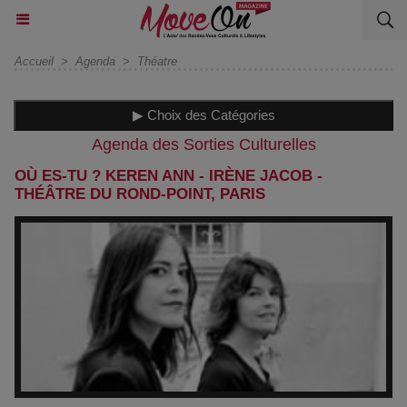
Accueil
>
Agenda
>
Théatre
▶ Choix des Catégories
Agenda des Sorties Culturelles
OÙ ES-TU ? KEREN ANN - IRÈNE JACOB -
THÉÂTRE DU ROND-POINT, PARIS