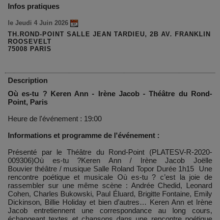
Infos pratiques
le Jeudi 4 Juin 2026
TH.ROND-POINT SALLE JEAN TARDIEU, 2B AV. FRANKLIN
ROOSEVELT
75008 PARIS
Description
Où es-tu ? Keren Ann - Irène Jacob - Théâtre du Rond-
Point, Paris
Heure de l'événement : 19:00
Informations et programme de l'événement :
Présenté par le Théâtre du Rond-Point (PLATESV-R-2020-
009306)Où es-tu ?Keren Ann / Irène Jacob Joëlle
Bouvier théâtre / musique Salle Roland Topor Durée 1h15 Une
rencontre poétique et musicale Où es-tu ? c’est la joie de
rassembler sur une même scène : Andrée Chedid, Leonard
Cohen, Charles Bukowski, Paul Éluard, Brigitte Fontaine, Emily
Dickinson, Billie Holiday et bien d’autres… Keren Ann et Irène
Jacob entretiennent une correspondance au long cours,
échangeant textes et chansons dans une rencontre poétique