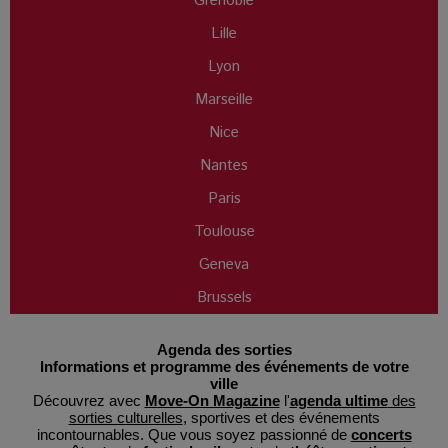
Grenoble
Lille
Lyon
Marseille
Nice
Nantes
Paris
Toulouse
Geneva
Brussels
Agenda des sorties
Informations et programme des événements de votre
ville
Découvrez avec
Move-On Magazine
l'
agenda ultime
des
sorties culturelles
, sportives et des événements
incontournables. Que vous soyez passionné de
concerts