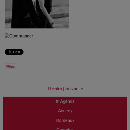
Théatre
|
Suivant »
# Agenda
Annecy
Bordeaux