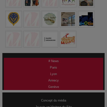
# News
Paris
Lyon
Annecy
Genève
Concept du média
Je suis un Visiteur du Site