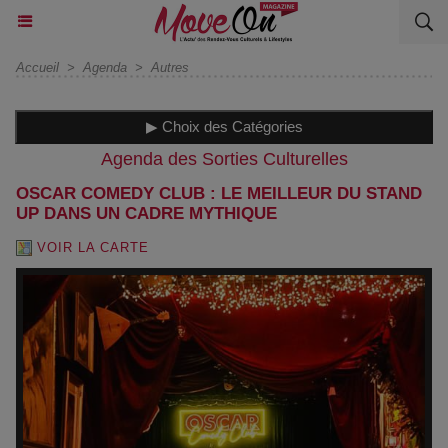
Accueil
>
Agenda
>
Autres
▶ Choix des Catégories
Agenda des Sorties Culturelles
OSCAR COMEDY CLUB : LE MEILLEUR DU STAND
UP DANS UN CADRE MYTHIQUE
VOIR LA CARTE