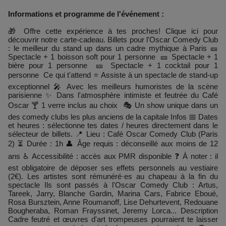
Informations et programme de l'événement :
🎁 Offre cette expérience à tes proches! Clique ici pour
découvrir notre carte-cadeau. Billets pour l'Oscar Comedy Club
: le meilleur du stand up dans un cadre mythique à Paris 🎫
Spectacle + 1 boisson soft pour 1 personne 🎫 Spectacle + 1
bière pour 1 personne 🎫 Spectacle + 1 cocktail pour 1
personne Ce qui t'attend ⭐ Assiste à un spectacle de stand-up
exceptionnel 🎤 Avec les meilleurs humoristes de la scène
parisienne ✨ Dans l'atmosphère intimiste et feutrée du Café
Oscar 🍸 1 verre inclus au choix 🎭 Un show unique dans un
des comedy clubs les plus anciens de la capitale Infos 📅 Dates
et heures : sélectionne tes dates / heures directement dans le
sélecteur de billets. 📍 Lieu : Café Oscar Comedy Club (Paris
2) ⏳ Durée : 1h 👤 Âge requis : déconseillé aux moins de 12
ans ♿ Accessibilité : accès aux PMR disponible ❓ À noter : il
est obligatoire de déposer ses effets personnels au vestiaire
(2€). Les artistes sont rémunéré·es au chapeau à la fin du
spectacle Ils sont passés à l'Oscar Comedy Club : Artus,
Tareek, Jarry, Blanche Gardin, Marina Cars, Fabrice Eboué,
Rosa Bursztein, Anne Roumanoff, Lise Dehurtevent, Redouane
Bougheraba, Roman Frayssinet, Jeremy Lorca... Description
Cadre feutré et œuvres d'art trompeuses pourraient te laisser