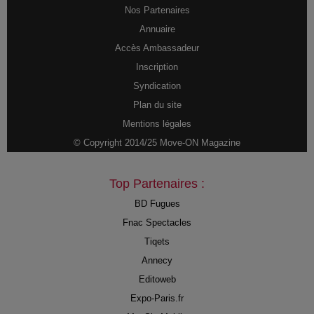
Nos Partenaires
Annuaire
Accès Ambassadeur
Inscription
Syndication
Plan du site
Mentions légales
© Copyright 2014/25 Move-ON Magazine
Top Partenaires :
BD Fugues
Fnac Spectacles
Tiqets
Annecy
Editoweb
Expo-Paris.fr