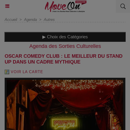
Accueil
>
Agenda
>
Autres
▶ Choix des Catégories
Agenda des Sorties Culturelles
OSCAR COMEDY CLUB : LE MEILLEUR DU STAND
UP DANS UN CADRE MYTHIQUE
VOIR LA CARTE