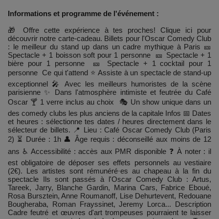
Informations et programme de l'événement :
🎁 Offre cette expérience à tes proches! Clique ici pour
découvrir notre carte-cadeau. Billets pour l'Oscar Comedy Club
: le meilleur du stand up dans un cadre mythique à Paris 🎫
Spectacle + 1 boisson soft pour 1 personne 🎫 Spectacle + 1
bière pour 1 personne 🎫 Spectacle + 1 cocktail pour 1
personne Ce qui t'attend ⭐ Assiste à un spectacle de stand-up
exceptionnel 🎤 Avec les meilleurs humoristes de la scène
parisienne ✨ Dans l'atmosphère intimiste et feutrée du Café
Oscar 🍸 1 verre inclus au choix 🎭 Un show unique dans un
des comedy clubs les plus anciens de la capitale Infos 📅 Dates
et heures : sélectionne tes dates / heures directement dans le
sélecteur de billets. 📍 Lieu : Café Oscar Comedy Club (Paris
2) ⏳ Durée : 1h 👤 Âge requis : déconseillé aux moins de 12
ans ♿ Accessibilité : accès aux PMR disponible ❓ À noter : il
est obligatoire de déposer ses effets personnels au vestiaire
(2€). Les artistes sont rémunéré·es au chapeau à la fin du
spectacle Ils sont passés à l'Oscar Comedy Club : Artus,
Tareek, Jarry, Blanche Gardin, Marina Cars, Fabrice Eboué,
Rosa Bursztein, Anne Roumanoff, Lise Dehurtevent, Redouane
Bougheraba, Roman Frayssinet, Jeremy Lorca... Description
Cadre feutré et œuvres d'art trompeuses pourraient te laisser