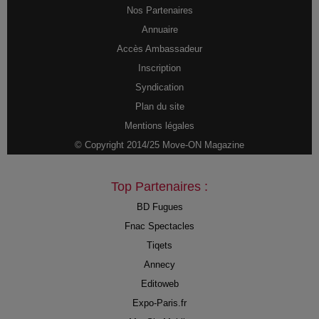
Nos Partenaires
Annuaire
Accès Ambassadeur
Inscription
Syndication
Plan du site
Mentions légales
© Copyright 2014/25 Move-ON Magazine
Top Partenaires :
BD Fugues
Fnac Spectacles
Tiqets
Annecy
Editoweb
Expo-Paris.fr