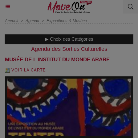
Accueil
>
Agenda
>
Expositions & Musées
▶ Choix des Catégories
Agenda des Sorties Culturelles
MUSÉE DE L'INSTITUT DU MONDE ARABE
VOIR LA CARTE