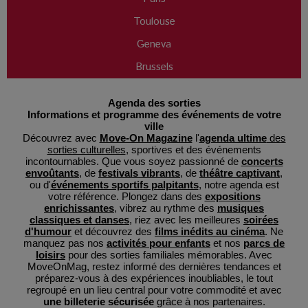
Toulouse
Geneva
Brussels
Agenda des sorties
Informations et programme des événements de votre
ville
Découvrez avec
Move-On Magazine
l'
agenda ultime
des
sorties culturelles
, sportives et des événements
incontournables. Que vous soyez passionné de
concerts
envoûtants
, de
festivals vibrants
, de
théâtre captivant
,
ou d'
événements sportifs palpitants
, notre agenda est
votre référence. Plongez dans des
expositions
enrichissantes
, vibrez au rythme des
musiques
classiques et danses
, riez avec les meilleures
soirées
d'humour
et découvrez des
films inédits au cinéma
. Ne
manquez pas nos
activités pour enfants
et nos
parcs de
loisirs
pour des sorties familiales mémorables. Avec
MoveOnMag, restez informé des dernières tendances et
préparez-vous à des expériences inoubliables, le tout
regroupé en un lieu central pour votre commodité et avec
une billeterie sécurisée
grâce à nos partenaires.