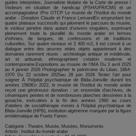
guides interprètes, Journaliste titulaire de la Carte de presse /
Visiteurs en situation de handicap (PSH/UFR/CMI) et un
accompagnateur /Pro OTCP Le musée de l’Institut du monde
arabe - Donation Claude et France LemandEn empruntant les
quatre plateaux successifs qui jalonnent le parcours du musée,
le visiteur pénètre dans autant d’univers singuliers, exprimant
pleinement toute la pluralité du monde arabe en termes
d’ethnies, de langues, de confessions et de traditions
culturelles. Sur quatre niveaux et 2 400 m2, il est convié à un
dialogue entre des œuvres etdes objets appartenant à des
domaines rarement réunis : archéologie antique et médiévale,
art et artisanat, ethnographieet création moderne et
contemporaine.Expositions au musée de l'IMA Du 3 avril 2025
au 4 janvier 2026 Photographier le patrimoine du Liban, 1864-
1970 Du 22 octobre 2025au 28 juin 2026 Tenter l'art pour
soigner À l’hôpital psychiatrique de Blida-Joinville durant les
années 1960En 2022, le musée de l’Institut du monde arabe
reçoit une généreuse donation : un ensemble d’archives, de
céramiques peintes et de nombreuses planches dessinées à la
gouache, exécutées à la fin des années 1960 au cours
d’ateliers de socialthérapie menés à l’hôpital psychiatrique de
Blida-Joinville (HPB), institution algérienne marquée par la figure
emblématique de Frantz Fanon.
Catégorie : Theatre, Musée, Musées, Monuments
Artiste : Institut du monde arabe