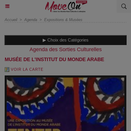
Accueil
>
Agenda
>
Expositions & Musées
▶ Choix des Catégories
Agenda des Sorties Culturelles
MUSÉE DE L'INSTITUT DU MONDE ARABE
VOIR LA CARTE