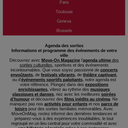
Paris
Toulouse
Geneva
Brussels
Agenda des sorties
Informations et programme des événements de votre
ville
Découvrez avec
Move-On Magazine
l'
agenda ultime
des
sorties culturelles
, sportives et des événements
incontournables. Que vous soyez passionné de
concerts
envoûtants
, de
festivals vibrants
, de
théâtre captivant
,
ou d'
événements sportifs palpitants
, notre agenda est
votre référence. Plongez dans des
expositions
enrichissantes
, vibrez au rythme des
musiques
classiques et danses
, riez avec les meilleures
soirées
d'humour
et découvrez des
films inédits au cinéma
. Ne
manquez pas nos
activités pour enfants
et nos
parcs de
loisirs
pour des sorties familiales mémorables. Avec
MoveOnMag, restez informé des dernières tendances et
préparez-vous à des expériences inoubliables, le tout
regroupé en un lieu central pour votre commodité et avec