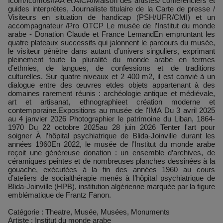
Icom/Icomos/IAA et AICA/Maison des artistes/ conférenciers et
guides interprètes, Journaliste titulaire de la Carte de presse /
Visiteurs en situation de handicap (PSH/UFR/CMI) et un
accompagnateur /Pro OTCP Le musée de l’Institut du monde
arabe - Donation Claude et France LemandEn empruntant les
quatre plateaux successifs qui jalonnent le parcours du musée,
le visiteur pénètre dans autant d’univers singuliers, exprimant
pleinement toute la pluralité du monde arabe en termes
d’ethnies, de langues, de confessions et de traditions
culturelles. Sur quatre niveaux et 2 400 m2, il est convié à un
dialogue entre des œuvres etdes objets appartenant à des
domaines rarement réunis : archéologie antique et médiévale,
art et artisanat, ethnographieet création moderne et
contemporaine.Expositions au musée de l'IMA Du 3 avril 2025
au 4 janvier 2026 Photographier le patrimoine du Liban, 1864-
1970 Du 22 octobre 2025au 28 juin 2026 Tenter l'art pour
soigner À l’hôpital psychiatrique de Blida-Joinville durant les
années 1960En 2022, le musée de l’Institut du monde arabe
reçoit une généreuse donation : un ensemble d’archives, de
céramiques peintes et de nombreuses planches dessinées à la
gouache, exécutées à la fin des années 1960 au cours
d’ateliers de socialthérapie menés à l’hôpital psychiatrique de
Blida-Joinville (HPB), institution algérienne marquée par la figure
emblématique de Frantz Fanon.
Catégorie : Theatre, Musée, Musées, Monuments
Artiste : Institut du monde arabe