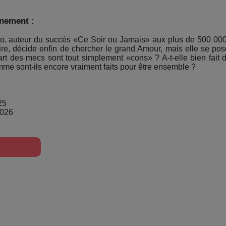
énement :
, auteur du succès «Ce Soir ou Jamais» aux plus de 500 000 
ire, décide enfin de chercher le grand Amour, mais elle se pos
upart des mecs sont tout simplement «cons» ? A-t-elle bien fait d
mme sont-ils encore vraiment faits pour être ensemble ?
25
2026