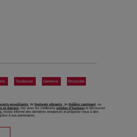
ris
Toulouse
Geneva
Brussels
certs envoûtants
, de
festivals vibrants
, de
théâtre captivant
, ou
s et danses
, riez avec les meilleures
soirées d'humour
et découvrez
, restez informé des dernières tendances et préparez-vous à des
râce à nos partenaires.