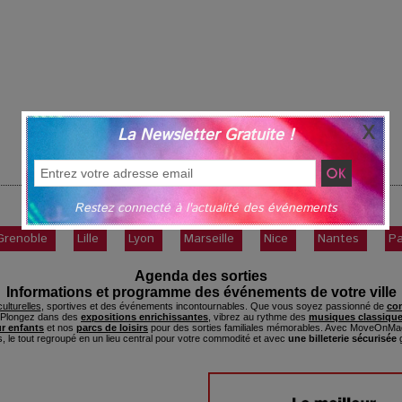
La Newsletter Gratuite !
Théatre
|
Suivant »
Restez connecté à l'actualité des événements
Grenoble
Lille
Lyon
Marseille
Nice
Nantes
Pa
Agenda des sorties
Informations et programme des événements de votre ville
ulturelles
, sportives et des événements incontournables. Que vous soyez passionné de
con
. Plongez dans des
expositions enrichissantes
, vibrez au rythme des
musiques classique
ur enfants
et nos
parcs de loisirs
pour des sorties familiales mémorables. Avec MoveOnMag
s, le tout regroupé en un lieu central pour votre commodité et avec
une billeterie sécurisée
g