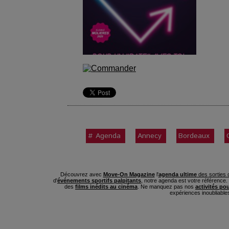
# Agenda
Annecy
Bordeaux
Découvrez avec
Move-On Magazine
l'
agenda ultime
des sorties c
d'
événements sportifs palpitants
, notre agenda est votre référence
des
films inédits au cinéma
. Ne manquez pas nos
activités po
expériences inoubliable