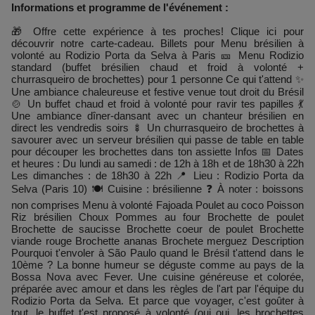
Informations et programme de l'événement :
🎁 Offre cette expérience à tes proches! Clique ici pour
découvrir notre carte-cadeau. Billets pour Menu brésilien à
volonté au Rodizio Porta da Selva à Paris 🎫 Menu Rodizio
standard (buffet brésilien chaud et froid à volonté +
churrasqueiro de brochettes) pour 1 personne Ce qui t'attend ✨
Une ambiance chaleureuse et festive venue tout droit du Brésil
🍲 Un buffet chaud et froid à volonté pour ravir tes papilles 💃
Une ambiance dîner-dansant avec un chanteur brésilien en
direct les vendredis soirs 🍢 Un churrasqueiro de brochettes à
savourer avec un serveur brésilien qui passe de table en table
pour découper les brochettes dans ton assiette Infos 📅 Dates
et heures : Du lundi au samedi : de 12h à 18h et de 18h30 à 22h
Les dimanches : de 18h30 à 22h 📍 Lieu : Rodizio Porta da
Selva (Paris 10) 🍽️ Cuisine : brésilienne ❓ À noter : boissons
non comprises Menu à volonté Fajoada Poulet au coco Poisson
Riz brésilien Choux Pommes au four Brochette de poulet
Brochette de saucisse Brochette coeur de poulet Brochette
viande rouge Brochette ananas Brochete merguez Description
Pourquoi t'envoler à São Paulo quand le Brésil t'attend dans le
10ème ? La bonne humeur se déguste comme au pays de la
Bossa Nova avec Fever. Une cuisine généreuse et colorée,
préparée avec amour et dans les règles de l'art par l'équipe du
Rodizio Porta da Selva. Et parce que voyager, c'est goûter à
tout, le buffet t'est proposé à volonté (oui oui, les brochettes