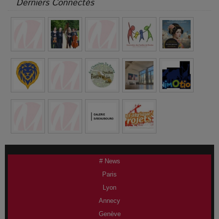
Derniers Connectés
# News
Paris
Lyon
Annecy
Genève