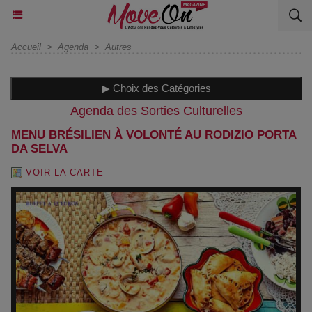
Accueil
>
Agenda
>
Autres
▶ Choix des Catégories
Agenda des Sorties Culturelles
MENU BRÉSILIEN À VOLONTÉ AU RODIZIO PORTA
DA SELVA
VOIR LA CARTE