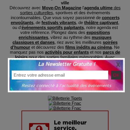
ville
Découvrez avec
Move-On Magazine
l'
agenda ultime
des
sorties culturelles
, sportives et des événements
incontournables. Que vous soyez passionné de
concerts
envoûtants
, de
festivals vibrants
, de
théâtre captivant
,
ou d'
événements sportifs palpitants
, notre agenda est
votre référence. Plongez dans des
expositions
enrichissantes
, vibrez au rythme des
musiques
classiques et danses
, riez avec les meilleures
soirées
d'humour
et découvrez des
films inédits au cinéma
. Ne
manquez pas nos
activités pour enfants
et nos
parcs de
loisirs
pour des sorties familiales mémorables. Avec
MoveOnMag, restez informé des dernières tendances et
La Newsletter Gratuite !
préparez-vous à des expériences inoubliables, le tout
regroupé en un lieu central pour votre commodité et avec
une billeterie sécurisée
grâce à nos partenaires.
Restez connecté à l'actualité des événements