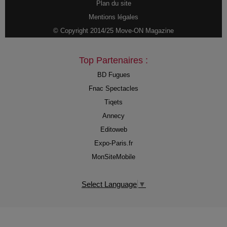
Plan du site
Mentions légales
© Copyright 2014/25 Move-ON Magazine
Top Partenaires :
BD Fugues
Fnac Spectacles
Tiqets
Annecy
Editoweb
Expo-Paris.fr
MonSiteMobile
Select Language
▼