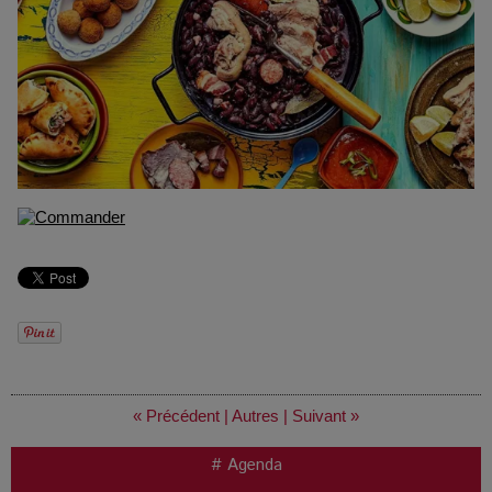
« Précédent
|
Autres
|
Suivant »
# Agenda