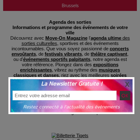
Brussels
Agenda des sorties
Informations et programme des événements de votre
ville
Découvrez avec
Move-On Magazine
l'
agenda ultime
des
sorties culturelles
, sportives et des événements
incontournables. Que vous soyez passionné de
concerts
envoûtants
, de
festivals vibrants
, de
théâtre captivant
,
ou d'
événements sportifs palpitants
, notre agenda est
votre référence. Plongez dans des
expositions
enrichissantes
, vibrez au rythme des
musiques
classiques et danses
, riez avec les meilleures
soirées
d'humour
et découvrez des
films inédits au cinéma
. Ne
La Newsletter Gratuite !
manquez pas nos
activités pour enfants
et nos
parcs de
loisirs
pour des sorties familiales mémorables. Avec
MoveOnMag, restez informé des dernières tendances et
préparez-vous à des expériences inoubliables, le tout
Restez connecté à l'actualité des événements
regroupé en un lieu central pour votre commodité et avec
une billeterie sécurisée
grâce à nos partenaires.