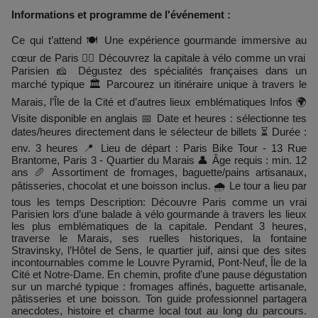
Informations et programme de l'événement :
Ce qui t’attend 🍽 Une expérience gourmande immersive au
cœur de Paris 🚴‍♂️ Découvrez la capitale à vélo comme un vrai
Parisien 🧀 Dégustez des spécialités françaises dans un
marché typique 🏛 Parcourez un itinéraire unique à travers le
Marais, l’Île de la Cité et d’autres lieux emblématiques Infos 🌍
Visite disponible en anglais 📅 Date et heures : sélectionne tes
dates/heures directement dans le sélecteur de billets ⏳ Durée :
env. 3 heures 📍 Lieu de départ : Paris Bike Tour - 13 Rue
Brantome, Paris 3 - Quartier du Marais 👤 Âge requis : min. 12
ans 🥖 Assortiment de fromages, baguette/pains artisanaux,
pâtisseries, chocolat et une boisson inclus. 🌧 Le tour a lieu par
tous les temps Description: Découvre Paris comme un vrai
Parisien lors d’une balade à vélo gourmande à travers les lieux
les plus emblématiques de la capitale. Pendant 3 heures,
traverse le Marais, ses ruelles historiques, la fontaine
Stravinsky, l’Hôtel de Sens, le quartier juif, ainsi que des sites
incontournables comme le Louvre Pyramid, Pont-Neuf, Île de la
Cité et Notre-Dame. En chemin, profite d’une pause dégustation
sur un marché typique : fromages affinés, baguette artisanale,
pâtisseries et une boisson. Ton guide professionnel partagera
anecdotes, histoire et charme local tout au long du parcours.