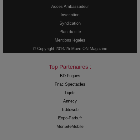
Accès Ambassadeur
Inscription
Syndication
Plan du site
Mentions légales
© Copyright 2014/25 Move-ON Magazine
Top Partenaires :
BD Fugues
Fnac Spectacles
Tiqets
Annecy
Editoweb
Expo-Paris.fr
MonSiteMobile