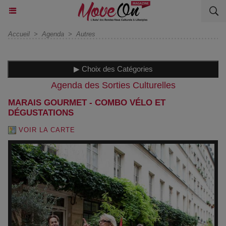
Accueil
>
Agenda
>
Autres
▶ Choix des Catégories
Agenda des Sorties Culturelles
MARAIS GOURMET - COMBO VÉLO ET
DÉGUSTATIONS
VOIR LA CARTE