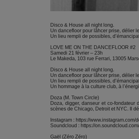
Disco & House all night long.
Un dancefloor pour lâhcer prise, délier l
Un lieu rempli de possibles, d’émancipati
LOVE ME ON THE DANCEFLOOR #2
Samedi 21 février – 23h
Le Makeda, 103 rue Ferrari, 13005 Marse
Disco & House all night long.
Un dancefloor pour lâhcer prise, délier l
Un lieu rempli de possibles, d’émancipati
Un hommage à la culture club, à l’énergi
Doza (M. Town Circle)
Doza, digger, danseur et co-fondateur d
scènes de Chicago, Detroit et NYC. Il d
Instagram : https://www.instagram.com
Soundcloud : https://on.soundcloud.co
Gaël (Zéro Zéro)