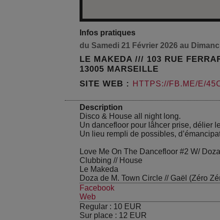
Infos pratiques
du Samedi 21 Février 2026 au Dimanch
LE MAKEDA /// 103 RUE FERRA
13005 MARSEILLE
SITE WEB :
HTTPS://FB.ME/E/4
Description
Disco & House all night long.
Un dancefloor pour lâhcer prise, délier l
Un lieu rempli de possibles, d’émancipati
Love Me On The Dancefloor #2 W/ Doza
Clubbing
//
House
Le Makeda
Doza de M. Town Circle //
Gaël (Zéro Zé
Facebook
Web
Regular :
10
EUR
Sur place :
12
EUR