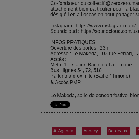
Co-fondateur du collectif @zerozero.mar
attachement bien particulier pour la bla
dès qu’il en a l’occasion pour partager 
Instagram : https://www.instagram.com/_
Soundcloud : https://soundcloud.com/u
INFOS PRATIQUES
Ouverture des portes : 23h
Adresse : Le Makeda, 103 rue Ferrari, 1
Accès :
Métro 1 – station Baille ou La Timone
Bus : lignes 54, 72, 518
Parking à proximité (Baille / Timone)
♿ Accès PMR
Le Makeda, salle de concert festive, bie
# Agenda
Annecy
Bordeaux