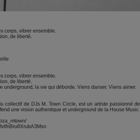
es corps, vibrer ensemble.
on, de liberté.
ille
es corps, vibrer ensemble.
on, de liberté.
e underground, la vie qui déborde. Viens danser. Viens aimer.
u collectif de DJs M. Town Circle, est un artiste passionné d
éfend une vision authentique et underground de la House Music 
/doza_mtown/
m/tvlfnBru8XrubA3Msn