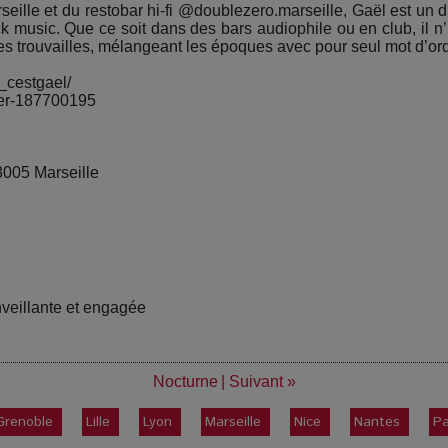
seille et du restobar hi-fi @doublezero.marseille, Gaël est u
ck music. Que ce soit dans des bars audiophile ou en club, il n’
ses trouvailles, mélangeant les époques avec pour seul mot d’ord
_cestgael/
ser-187700195
3005 Marseille
nveillante et engagée
Nocturne
|
Suivant »
Grenoble
Lille
Lyon
Marseille
Nice
Nantes
Pa