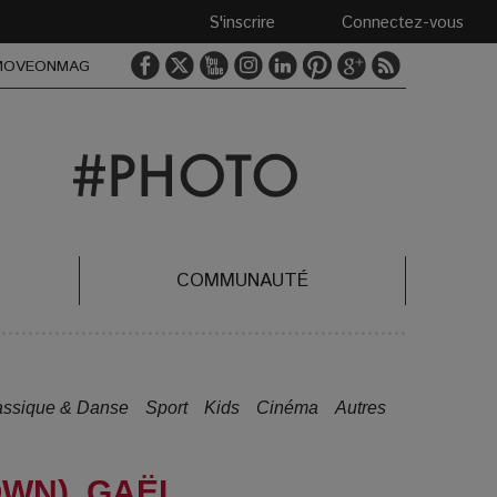
S'inscrire
Connectez-vous
MOVEONMAG
COMMUNAUTÉ
assique & Danse
Sport
Kids
Cinéma
Autres
WN), GAËL