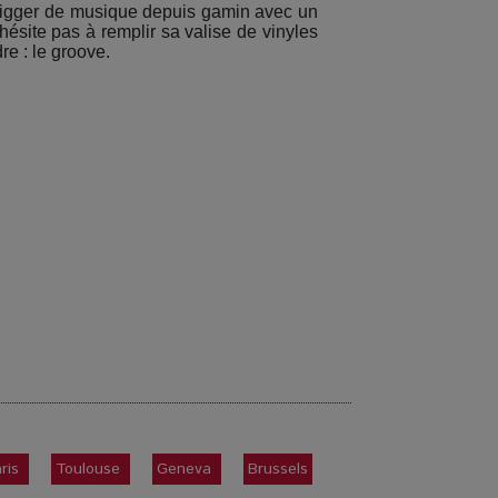
n digger de musique depuis gamin avec un
hésite pas à remplir sa valise de vinyles
re : le groove.
ris
Toulouse
Geneva
Brussels