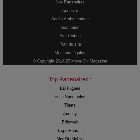
Nos Partenaires
Annuaire
Accès Ambassadeur
Inscription
Syndication
Plan du site
Mentions légales
© Copyright 2014/25 Move-ON Magazine
Top Partenaires :
BD Fugues
Fnac Spectacles
Tiqets
Annecy
Editoweb
Expo-Paris.fr
MonSiteMobile