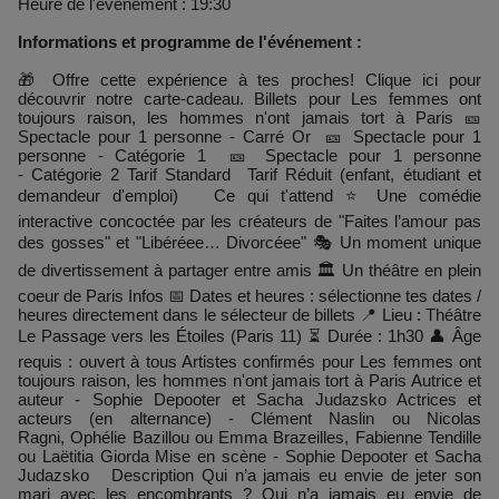
Heure de l'événement : 19:30
Informations et programme de l'événement :
🎁 Offre cette expérience à tes proches! Clique ici pour
découvrir notre carte-cadeau. Billets pour Les femmes ont
toujours raison, les hommes n'ont jamais tort à Paris 🎫
Spectacle pour 1 personne - Carré Or 🎫 Spectacle pour 1
personne - Catégorie 1 🎫 Spectacle pour 1 personne
- Catégorie 2 Tarif Standard Tarif Réduit (enfant, étudiant et
demandeur d'emploi) Ce qui t'attend ⭐ Une comédie
interactive concoctée par les créateurs de "Faites l’amour pas
des gosses" et "Libéréee… Divorcéee" 🎭 Un moment unique
de divertissement à partager entre amis 🏛️ Un théâtre en plein
coeur de Paris Infos 📅 Dates et heures : sélectionne tes dates /
heures directement dans le sélecteur de billets 📍 Lieu : Théâtre
Le Passage vers les Étoiles (Paris 11) ⏳ Durée : 1h30 👤 Âge
requis : ouvert à tous Artistes confirmés pour Les femmes ont
toujours raison, les hommes n'ont jamais tort à Paris Autrice et
auteur - Sophie Depooter et Sacha Judazsko Actrices et
acteurs (en alternance) - Clément Naslin ou Nicolas
Ragni, Ophélie Bazillou ou Emma Brazeilles, Fabienne Tendille
ou Laëtitia Giorda Mise en scène - Sophie Depooter et Sacha
Judazsko Description Qui n’a jamais eu envie de jeter son
mari avec les encombrants ? Qui n’a jamais eu envie de