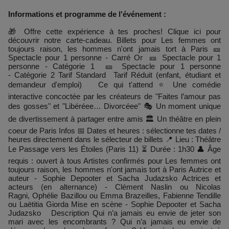
Informations et programme de l'événement :
🎁 Offre cette expérience à tes proches! Clique ici pour
découvrir notre carte-cadeau. Billets pour Les femmes ont
toujours raison, les hommes n'ont jamais tort à Paris 🎫
Spectacle pour 1 personne - Carré Or 🎫 Spectacle pour 1
personne - Catégorie 1 🎫 Spectacle pour 1 personne
- Catégorie 2 Tarif Standard Tarif Réduit (enfant, étudiant et
demandeur d'emploi) Ce qui t'attend ⭐ Une comédie
interactive concoctée par les créateurs de "Faites l’amour pas
des gosses" et "Libéréee… Divorcéee" 🎭 Un moment unique
de divertissement à partager entre amis 🏛️ Un théâtre en plein
coeur de Paris Infos 📅 Dates et heures : sélectionne tes dates /
heures directement dans le sélecteur de billets 📍 Lieu : Théâtre
Le Passage vers les Étoiles (Paris 11) ⏳ Durée : 1h30 👤 Âge
requis : ouvert à tous Artistes confirmés pour Les femmes ont
toujours raison, les hommes n'ont jamais tort à Paris Autrice et
auteur - Sophie Depooter et Sacha Judazsko Actrices et
acteurs (en alternance) - Clément Naslin ou Nicolas
Ragni, Ophélie Bazillou ou Emma Brazeilles, Fabienne Tendille
ou Laëtitia Giorda Mise en scène - Sophie Depooter et Sacha
Judazsko Description Qui n’a jamais eu envie de jeter son
mari avec les encombrants ? Qui n’a jamais eu envie de