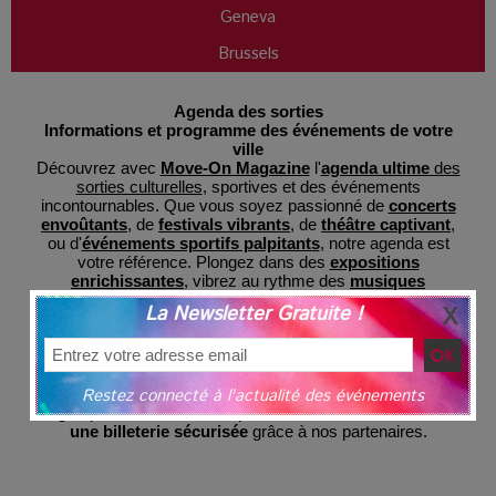
Geneva
Brussels
Agenda des sorties
Informations et programme des événements de votre
ville
Découvrez avec
Move-On Magazine
l'
agenda ultime
des
sorties culturelles
, sportives et des événements
incontournables. Que vous soyez passionné de
concerts
envoûtants
, de
festivals vibrants
, de
théâtre captivant
,
ou d'
événements sportifs palpitants
, notre agenda est
votre référence. Plongez dans des
expositions
enrichissantes
, vibrez au rythme des
musiques
classiques et danses
, riez avec les meilleures
soirées
La Newsletter Gratuite !
d'humour
et découvrez des
films inédits au cinéma
. Ne
manquez pas nos
activités pour enfants
et nos
parcs de
loisirs
pour des sorties familiales mémorables. Avec
MoveOnMag, restez informé des dernières tendances et
préparez-vous à des expériences inoubliables, le tout
Restez connecté à l'actualité des événements
regroupé en un lieu central pour votre commodité et avec
une billeterie sécurisée
grâce à nos partenaires.