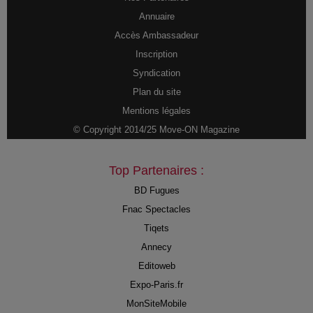
Annuaire
Accès Ambassadeur
Inscription
Syndication
Plan du site
Mentions légales
© Copyright 2014/25 Move-ON Magazine
Top Partenaires :
BD Fugues
Fnac Spectacles
Tiqets
Annecy
Editoweb
Expo-Paris.fr
MonSiteMobile