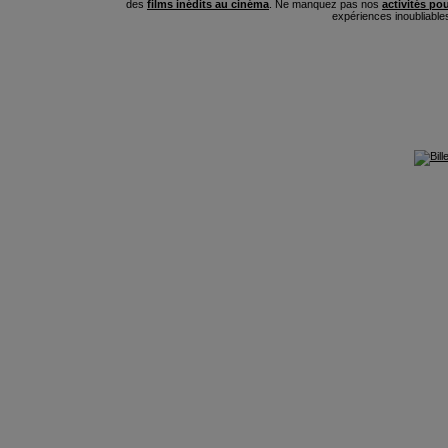
des
films inédits au cinéma
. Ne manquez pas nos
activités po
expériences inoubliable