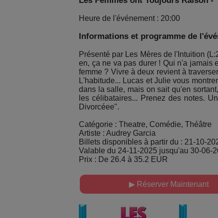
Les Femmes ont Toujours Raison - T
Heure de l'événement : 20:00
Informations et programme de l'év
Présenté par Les Mères de l'Intuition (L:
en, ça ne va pas durer ! Qui n'a jamais
femme ? Vivre à deux revient à traverser 
L'habitude... Lucas et Julie vous montre
dans la salle, mais on sait qu'en sortan
les célibataires... Prenez des notes. U
Divorcéee".
Catégorie : Theatre, Comédie, Théâtre
Artiste : Audrey Garcia
Billets disponibles à partir du : 21-10-20
Valable du 24-11-2025 jusqu'au 30-06-
Prix : De 26.4 à 35.2 EUR
▶ Réserver Maintenant