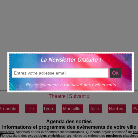
La Newsletter Gratuite !
Restez connecté à l'actualité des événements
Théatre
|
Suivant »
Grenoble
Lille
Lyon
Marseille
Nice
Nantes
Pa
Agenda des sorties
Informations et programme des événements de votre ville
ulturelles
, sportives et des événements incontournables. Que vous soyez passionné de
con
. Plongez dans des
expositions enrichissantes
, vibrez au rythme des
musiques classique