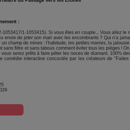
héâtre du Passage vers les Etoiles
énement :
2-1053417/1-1053415). Si vous êtes en couple... Vous allez le rest
 eu envie de jeter son mari avec les encombrants ? Qui n'a jam
un champ de mines : l'habitude, les petites manies, la jalousie. 
nt sans filtre et sans tabous comment éviter tous les pièges ! On
t, vous serez prêts à faire péter les noces de diamant. 100% des
ne comédie interactive concoctée par les créateurs de "Faites
25
2026