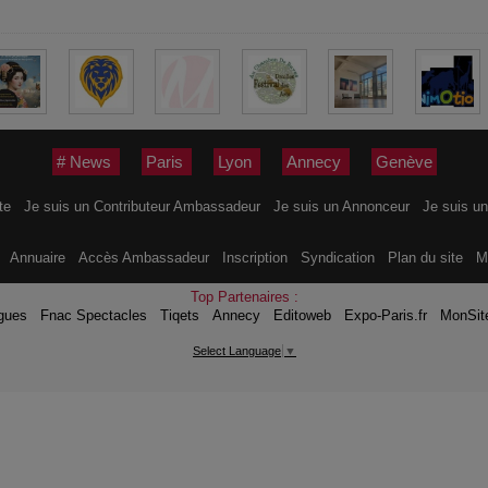
# News
Paris
Lyon
Annecy
Genève
ite
Je suis un Contributeur Ambassadeur
Je suis un Annonceur
Je suis un
s
Annuaire
Accès Ambassadeur
Inscription
Syndication
Plan du site
M
Top Partenaires :
gues
Fnac Spectacles
Tiqets
Annecy
Editoweb
Expo-Paris.fr
MonSit
Select Language
▼