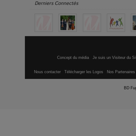
Derniers Connectés
Concept du média
Je suis un Visiteur du S
Nous contacter
Télécharger les Logos
Nos Partenaire
BD Fu