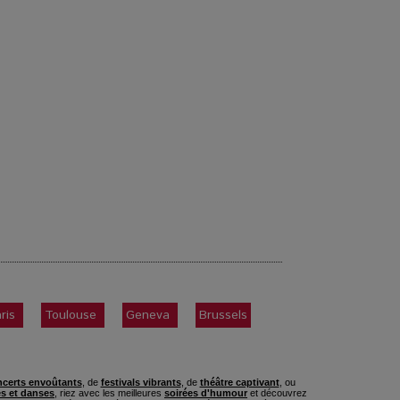
ris
Toulouse
Geneva
Brussels
certs envoûtants
, de
festivals vibrants
, de
théâtre captivant
, ou
s et danses
, riez avec les meilleures
soirées d'humour
et découvrez