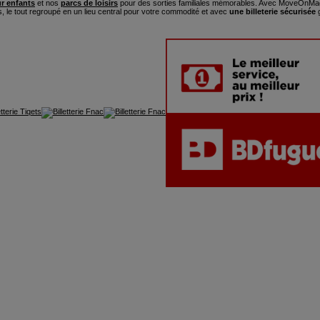
ur enfants
et nos
parcs de loisirs
pour des sorties familiales mémorables. Avec MoveOnMag
s, le tout regroupé en un lieu central pour votre commodité et avec
une billeterie sécurisée
g