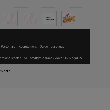
 Partenaire
Recrutement
Guide Touristique
entions légales
© Copyright 2014/25 Move-ON Magazine
eMobile