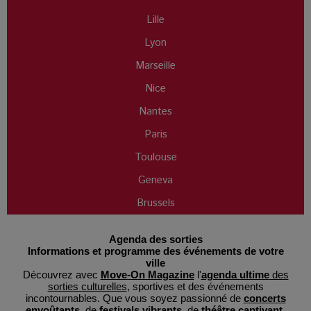
Lille
Lyon
Marseille
Nice
Nantes
Paris
Toulouse
Geneva
Brussels
Agenda des sorties
Informations et programme des événements de votre
ville
Découvrez avec
Move-On Magazine
l'
agenda ultime
des
sorties culturelles
, sportives et des événements
incontournables. Que vous soyez passionné de
concerts
envoûtants
, de
festivals vibrants
, de
théâtre captivant
,