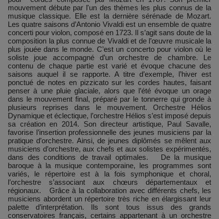
mouvement débute par l'un des thèmes les plus connus de la
musique classique. Elle est la dernière sérénade de Mozart.
Les quatre saisons d’Antonio Vivaldi est un ensemble de quatre
concerti pour violon, composé en 1723. Il s’agit sans doute de la
composition la plus connue de Vivaldi et de l’œuvre musicale la
plus jouée dans le monde. C’est un concerto pour violon où le
soliste joue accompagné d’un orchestre de chambre. Le
contenu de chaque partie est varié et évoque chacune des
saisons auquel il se rapporte. A titre d’exemple, l’hiver est
ponctué de notes en pizzicato sur les cordes hautes, faisant
penser à une pluie glaciale, alors que l’été évoque un orage
dans le mouvement final, préparé par le tonnerre qui gronde à
plusieurs reprises dans le mouvement. Orchestre Hélios
Dynamique et éclectique, l’orchestre Hélios s’est imposé depuis
sa création en 2014. Son directeur artistique, Paul Savalle,
favorise l’insertion professionnelle des jeunes musiciens par la
pratique d’orchestre. Ainsi, de jeunes diplômés se mêlent aux
musiciens d’orchestre, aux chefs et aux solistes expérimentés,
dans des conditions de travail optimales. De la musique
baroque à la musique contemporaine, les programmes sont
variés, le répertoire est à la fois symphonique et choral,
l’orchestre s’associant aux chœurs départementaux et
régionaux. Grâce à la collaboration avec différents chefs, les
musiciens abordent un répertoire très riche en élargissant leur
palette d’interprétation. Ils sont tous issus des grands
conservatoires français, certains appartenant à un orchestre