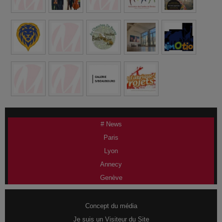
# News
Paris
Lyon
Annecy
Genève
Concept du média
Je suis un Visiteur du Site