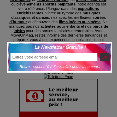
ou d'
événements sportifs palpitants
, notre agenda est
votre référence. Plongez dans des
expositions
enrichissantes
, vibrez au rythme des
musiques
classiques et danses
, riez avec les meilleures
soirées
d'humour
et découvrez des
films inédits au cinéma
. Ne
manquez pas nos
activités pour enfants
et nos
parcs de
loisirs
pour des sorties familiales mémorables. Avec
MoveOnMag, restez informé des dernières tendances et
préparez-vous à des expériences inoubliables, le tout
regroupé en un lieu central pour votre commodité et avec
La Newsletter Gratuite !
une billeterie sécurisée
grâce à nos partenaires.
Restez connecté à l'actualité des événements