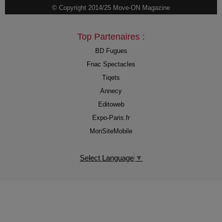
© Copyright 2014/25 Move-ON Magazine
Top Partenaires :
BD Fugues
Fnac Spectacles
Tiqets
Annecy
Editoweb
Expo-Paris.fr
MonSiteMobile
Select Language
▼