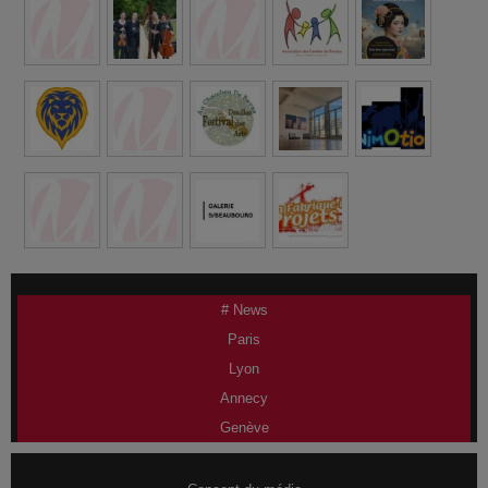
# News
Paris
Lyon
Annecy
Genève