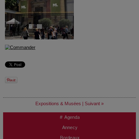
Expositions & Musées
|
Suivant »
# Agenda
Annecy
Bordeaux