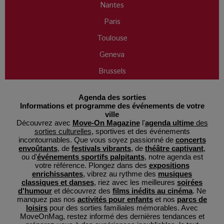
Nantes
Paris
Toulouse
Geneva
Brussels
Agenda des sorties
Informations et programme des événements de votre
ville
Découvrez avec
Move-On Magazine
l'
agenda ultime
des
sorties culturelles
, sportives et des événements
incontournables. Que vous soyez passionné de
concerts
envoûtants
, de
festivals vibrants
, de
théâtre captivant
,
ou d'
événements sportifs palpitants
, notre agenda est
votre référence. Plongez dans des
expositions
enrichissantes
, vibrez au rythme des
musiques
classiques et danses
, riez avec les meilleures
soirées
d'humour
et découvrez des
films inédits au cinéma
. Ne
manquez pas nos
activités pour enfants
et nos
parcs de
loisirs
pour des sorties familiales mémorables. Avec
MoveOnMag, restez informé des dernières tendances et