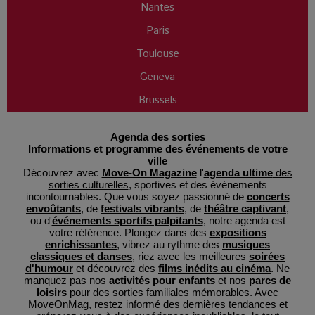
Nantes
Paris
Toulouse
Geneva
Brussels
Agenda des sorties
Informations et programme des événements de votre
ville
Découvrez avec
Move-On Magazine
l'
agenda ultime
des
sorties culturelles
, sportives et des événements
incontournables. Que vous soyez passionné de
concerts
envoûtants
, de
festivals vibrants
, de
théâtre captivant
,
ou d'
événements sportifs palpitants
, notre agenda est
votre référence. Plongez dans des
expositions
enrichissantes
, vibrez au rythme des
musiques
classiques et danses
, riez avec les meilleures
soirées
d'humour
et découvrez des
films inédits au cinéma
. Ne
manquez pas nos
activités pour enfants
et nos
parcs de
loisirs
pour des sorties familiales mémorables. Avec
MoveOnMag, restez informé des dernières tendances et