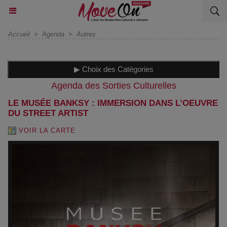
Accueil
>
Agenda
>
Autres
▶ Choix des Catégories
Agenda des Sorties Culturelles
LE MUSÉE BANKSY : IMMERSION DANS L’OEUVRE
DU STREET ARTIST
VOIR LA CARTE