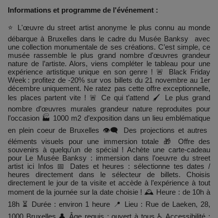
Informations et programme de l'événement :
⭐ L'œuvre du street artist anonyme le plus connu au monde
débarque à Bruxelles dans le cadre du Musée Banksy avec
une collection monumentale de ses créations. C’est simple, ce
musée rassemble le plus grand nombre d'œuvres grandeur
nature de l’artiste. Alors, viens compléter le tableau pour une
expérience artistique unique en son genre ! 🚨 Black Friday
Week : profitez de -20% sur vos billets du 21 novembre au 1er
décembre uniquement. Ne ratez pas cette offre exceptionnelle,
les places partent vite ! 🚨 Ce qui t’attend 🖌️ Le plus grand
nombre d’œuvres murales grandeur nature reproduites pour
l’occasion 🏭 1000 m2 d’exposition dans un lieu emblématique
en plein coeur de Bruxelles 👁️‍🗨️ Des projections et autres
éléments visuels pour une immersion totale 🎁 Offre des
souvenirs à quelqu'un de spécial ! Achète une carte-cadeau
pour Le Musée Banksy : immersion dans l’oeuvre du street
artist ici Infos 📅 Dates et heures : sélectionne tes dates /
heures directement dans le sélecteur de billets. Choisis
directement le jour de ta visite et accède à l’expérience à tout
moment de la journée sur la date choisie ! 🕰️ Heure : de 10h à
18h ⏳ Durée : environ 1 heure 📍 Lieu : Rue de Laeken, 28,
1000 Bruxelles 👤 Âge requis : ouvert à tous ♿ Accessibilité :