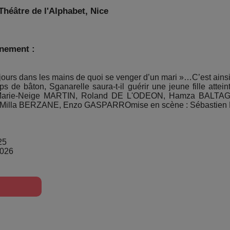
Théâtre de l'Alphabet, Nice
énement :
ujours dans les mains de quoi se venger d’un mari »…C’est ainsi
de bâton, Sganarelle saura-t-il guérir une jeune fille attein
 Marie-Neige MARTIN, Roland DE L'ODEON, Hamza BALTAG
illa BERZANE, Enzo GASPARROmise en scène : Sébastien 
25
2026