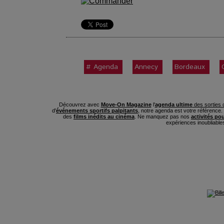
# Agenda
Annecy
Bordeaux
Découvrez avec
Move-On Magazine
l'
agenda ultime
des sorties c
d'
événements sportifs palpitants
, notre agenda est votre référence
des
films inédits au cinéma
. Ne manquez pas nos
activités po
expériences inoubliable