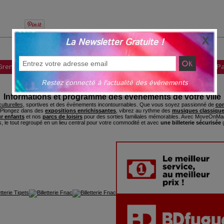
La Newsletter Gratuite !
Théatre
|
Suivant »
Grenoble
Lille
Lyon
Marseille
Nice
Nantes
Pa
Restez connecté à l'actualité des événements
Agenda des sorties
Informations et programme des événements de votre ville
ulturelles
, sportives et des événements incontournables. Que vous soyez passionné de
con
. Plongez dans des
expositions enrichissantes
, vibrez au rythme des
musiques classique
ur enfants
et nos
parcs de loisirs
pour des sorties familiales mémorables. Avec MoveOnMag
s, le tout regroupé en un lieu central pour votre commodité et avec
une billeterie sécurisée
g