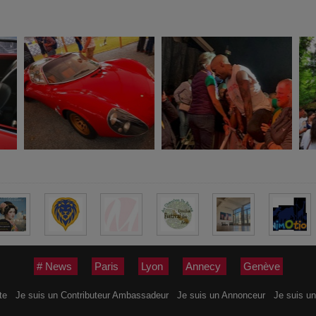
# News
Paris
Lyon
Annecy
Genève
ite
Je suis un Contributeur Ambassadeur
Je suis un Annonceur
Je suis un