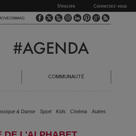
S'inscrire
Connectez-vous
MOVEONMAG
COMMUNAUTÉ
assique & Danse
Sport
Kids
Cinéma
Autres
 DE L'ALPHABET,