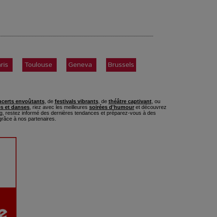
ris
Toulouse
Geneva
Brussels
certs envoûtants
, de
festivals vibrants
, de
théâtre captivant
, ou
s et danses
, riez avec les meilleures
soirées d'humour
et découvrez
, restez informé des dernières tendances et préparez-vous à des
râce à nos partenaires.