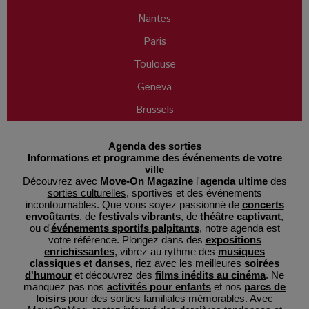
Nantes
Paris
Toulouse
Geneva
Brussels
Agenda des sorties
Informations et programme des événements de votre
ville
Découvrez avec
Move-On Magazine
l'
agenda ultime
des
sorties culturelles
, sportives et des événements
incontournables. Que vous soyez passionné de
concerts
envoûtants
, de
festivals vibrants
, de
théâtre captivant
,
ou d'
événements sportifs palpitants
, notre agenda est
votre référence. Plongez dans des
expositions
enrichissantes
, vibrez au rythme des
musiques
classiques et danses
, riez avec les meilleures
soirées
d'humour
et découvrez des
films inédits au cinéma
. Ne
manquez pas nos
activités pour enfants
et nos
parcs de
loisirs
pour des sorties familiales mémorables. Avec