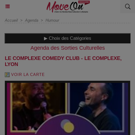
Accueil
>
Agenda
>
Humour
▶ Choix des Catégories
Agenda des Sorties Culturelles
LE COMPLEXE COMEDY CLUB - LE COMPLEXE,
LYON
VOIR LA CARTE