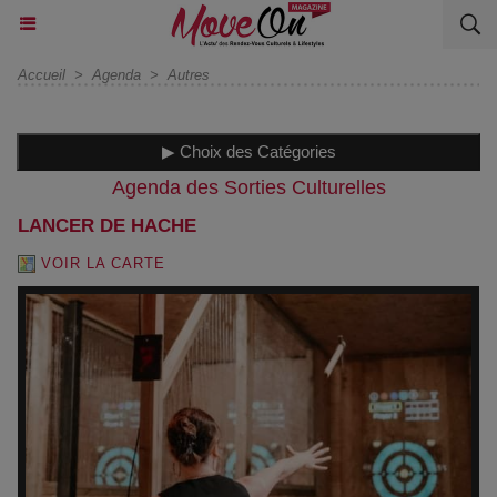
Accueil
>
Agenda
>
Autres
▶ Choix des Catégories
Agenda des Sorties Culturelles
LANCER DE HACHE
VOIR LA CARTE