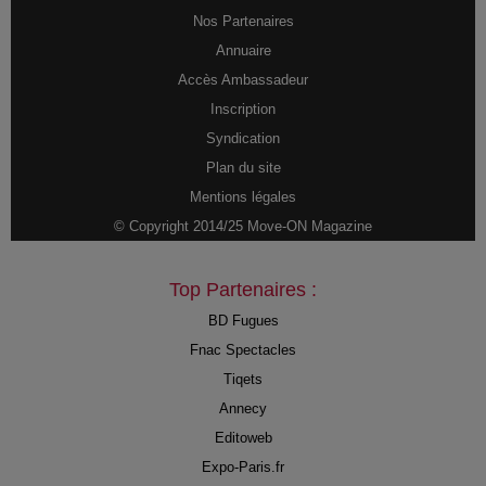
Nos Partenaires
Annuaire
Accès Ambassadeur
Inscription
Syndication
Plan du site
Mentions légales
© Copyright 2014/25 Move-ON Magazine
Top Partenaires :
BD Fugues
Fnac Spectacles
Tiqets
Annecy
Editoweb
Expo-Paris.fr