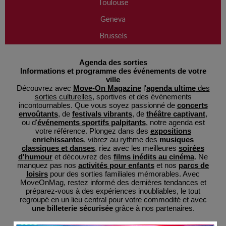
Toulouse
Geneva
Brussels
Agenda des sorties
Informations et programme des événements de votre
ville
Découvrez avec
Move-On Magazine
l'
agenda ultime
des
sorties culturelles
, sportives et des événements
incontournables. Que vous soyez passionné de
concerts
envoûtants
, de
festivals vibrants
, de
théâtre captivant
,
ou d'
événements sportifs palpitants
, notre agenda est
votre référence. Plongez dans des
expositions
enrichissantes
, vibrez au rythme des
musiques
classiques et danses
, riez avec les meilleures
soirées
d'humour
et découvrez des
films inédits au cinéma
. Ne
manquez pas nos
activités pour enfants
et nos
parcs de
loisirs
pour des sorties familiales mémorables. Avec
MoveOnMag, restez informé des dernières tendances et
préparez-vous à des expériences inoubliables, le tout
regroupé en un lieu central pour votre commodité et avec
une billeterie sécurisée
grâce à nos partenaires.