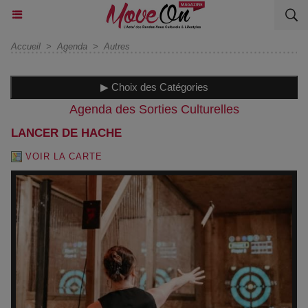
Accueil
>
Agenda
>
Autres
▶ Choix des Catégories
Agenda des Sorties Culturelles
LANCER DE HACHE
VOIR LA CARTE