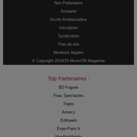
Nos Partenaires
Annuaire
Accès Ambassadeur
Inscription
Syndication
Plan du site
Mentions légales
© Copyright 2014/25 Move-ON Magazine
Top Partenaires :
BD Fugues
Fnac Spectacles
Tiqets
Annecy
Editoweb
Expo-Paris.fr
MonSiteMobile