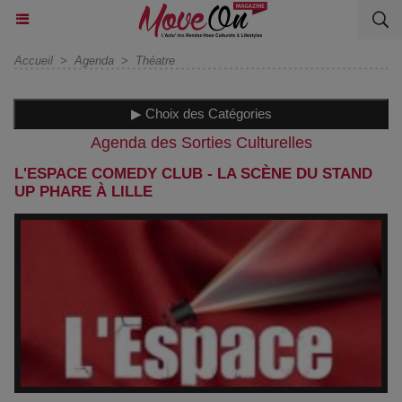
Accueil
>
Agenda
>
Théatre
▶ Choix des Catégories
Agenda des Sorties Culturelles
L'ESPACE COMEDY CLUB - LA SCÈNE DU STAND
UP PHARE À LILLE