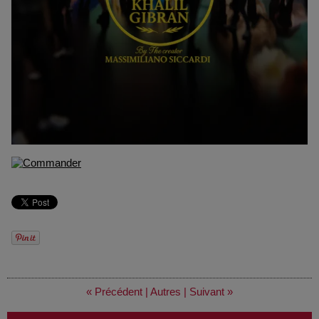
« Précédent
|
Autres
|
Suivant »