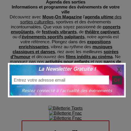
Agenda des sorties
Informations et programme des événements de votre
ville
Découvrez avec
Move-On Magazine
l'
agenda ultime
des
sorties culturelles
, sportives et des événements
incontournables. Que vous soyez passionné de
concerts
envoûtants
, de
festivals vibrants
, de
théâtre captivant
,
ou d'
événements sportifs palpitants
, notre agenda est
votre référence. Plongez dans des
expositions
enrichissantes
, vibrez au rythme des
musiques
classiques et danses
, riez avec les meilleures
soirées
d'humour
et découvrez des
films inédits au cinéma
. Ne
manquez pas nos
activités pour enfants
et nos
parcs de
loisirs
pour des sorties familiales mémorables. Avec
La Newsletter Gratuite !
MoveOnMag, restez informé des dernières tendances et
préparez-vous à des expériences inoubliables, le tout
regroupé en un lieu central pour votre commodité et avec
une billeterie sécurisée
grâce à nos partenaires.
Restez connecté à l'actualité des événements