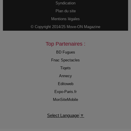
Syndication
Plan du site
Mentions légales
© Copyright 2014/25 Move-ON Magazine
Top Partenaires :
BD Fugues
Fnac Spectacles
Tiqets
Annecy
Editoweb
Expo-Paris.fr
MonSiteMobile
Select Language
▼