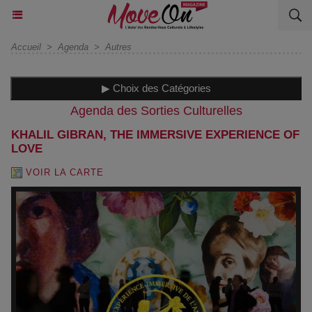
Accueil
>
Agenda
>
Autres
▶ Choix des Catégories
Agenda des Sorties Culturelles
KHALIL GIBRAN, THE IMMERSIVE EXPERIENCE OF
LOVE
VOIR LA CARTE