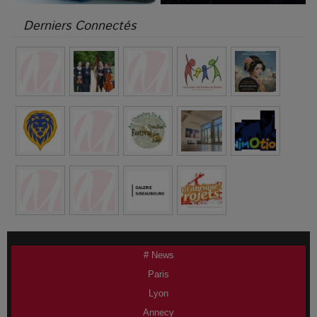
Derniers Connectés
# News
Paris
Lyon
Annecy