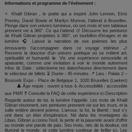
Informations et programme de l'événement :
⭐ Khalil Gibran , le poète qui a inspiré John Lennon, Elvis
Presley, David Bowie et Marilyn Monroe, t’attend à Bruxelles.
Plonge dans son univers lumineux, où ses mots et ses tableaux
prennent vie à 360°. Ce qui t’attend 🎨 Découvre les peintures
de Khalil Gibran projetées à 360°, un tourbillon d’images et de
lumière 🎧 Laisse la narration de ses poèmes les plus
émouvants t’accompagner dans ce voyage intérieur 🌙
Ressens la douceur d’un univers poétique où se mêlent art,
spiritualité et humanité 💫 Vis une expérience sensorielle et
apaisante, comme une invitation à voir le monde autrement
Infos 📅 Date : sélectionne tes dates/heures directement dans
le sélecteur de billets ⏳ Durée : 45 minutes 📍 Lieu : Palais 2 –
Brussels Expo - Place de Belgique 1, 1020 Bruxelles (Laeken)
👤 Âge requis : ouvert à tous ♿ Accessibilité : accessible
aux PMR ❓ Consulte la FAQ de cette expérience ici Description
Regarde autour de toi, la lumière t’appelle. Les mots de Khalil
Gibran résonnent, ses peintures prennent vie sur les murs, et la
salle entière devient poème. L’amour, la foi, la liberté : tout s’y
unit dans un élan d’espérance. Né dans les montagnes du
Liban, Gibran a connu l’exil, la perte et la pauvreté avant d’offrir
au monde une parole de paix. Ses mots, nés de la douleur, ont
illuminé le monde, et cette lumière continue de briller ici. Les